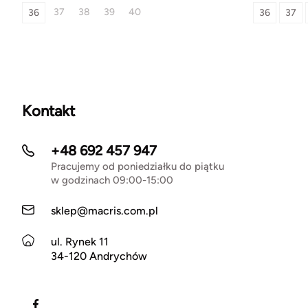
37
38
39
40
36
36
37
Kontakt
+48 692 457 947
Pracujemy od poniedziałku do piątku
w godzinach 09:00-15:00
sklep@macris.com.pl
ul. Rynek 11
34-120 Andrychów