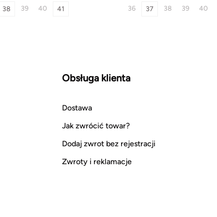
39
40
36
38
39
40
38
41
37
Obsługa klienta
Dostawa
Jak zwrócić towar?
Dodaj zwrot bez rejestracji
Zwroty i reklamacje