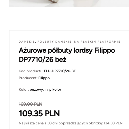
DAMSKIE
,
PÓŁBUTY DAMSKIE
,
NA PŁASKIM PLATFORMIE
Ażurowe półbuty lordsy Filippo
DP7710/26 beż
Kod produktu:
FLP-DP7710/26-BE
Producent:
Filippo
Kolor:
beżowy, inny kolor
169.00
PLN
109.35
PLN
Najniższa cena z 30 dni poprzedzających obniżkę:
134.30
PLN