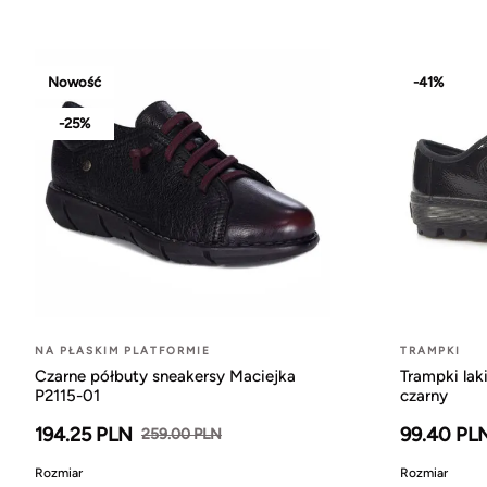
Nowość
-41%
-25%
NA PŁASKIM PLATFORMIE
TRAMPKI
Czarne półbuty sneakersy Maciejka
Trampki la
P2115-01
czarny
194.25 PLN
99.40 PL
259.00 PLN
Rozmiar
Rozmiar