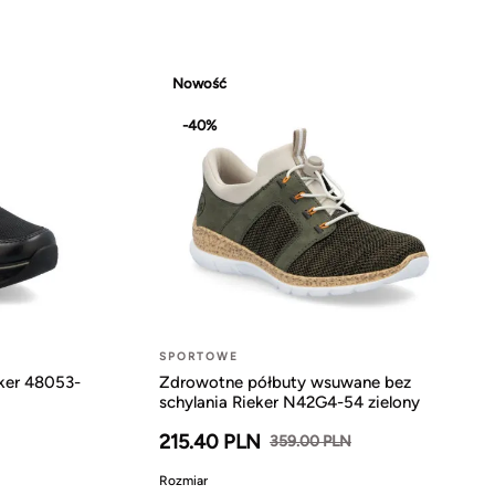
Nowość
-40%
SPORTOWE
eker 48053-
Zdrowotne półbuty wsuwane bez
schylania Rieker N42G4-54 zielony
215.40 PLN
359.00 PLN
Rozmiar