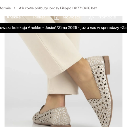
tformie
Ażurowe półbuty lordsy Filippo DP7710/26 beż
Anekke
Rieker
Nowości
Promocje
owsza kolekcja Anekke - Jesień/Zima 2026 - już u nas w sprzedaży -Z