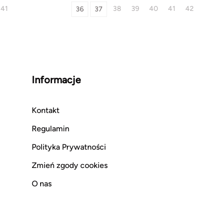
41
38
39
40
41
42
36
37
Informacje
Kontakt
Regulamin
Polityka Prywatności
Zmień zgody cookies
O nas