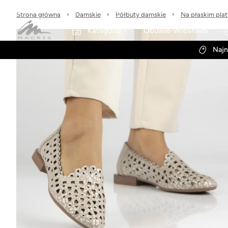
Sprawdzone marki
30 dni na zwrot
Wysyłka w 24h
Strona główna
Damskie
Półbuty damskie
Na płaskim pla
Kategorie
Obuwie-Wiosna26
Najn