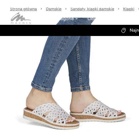
Sprawdzone marki
30 dni na zwrot
Wysyłka w 24h
Strona główna
Damskie
Sandały, klapki damskie
Klapki
Kategorie
Obuwie-Wiosna26
Najn