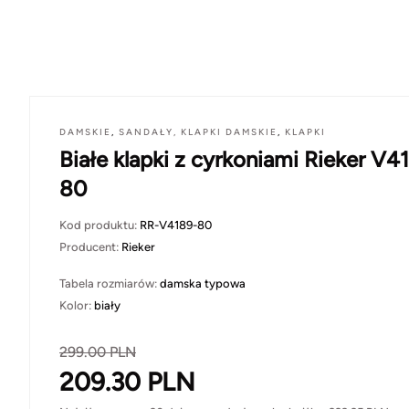
DAMSKIE
,
SANDAŁY, KLAPKI DAMSKIE
,
KLAPKI
Białe klapki z cyrkoniami Rieker V4
80
Kod produktu:
RR-V4189-80
Producent:
Rieker
Tabela rozmiarów:
damska typowa
Kolor:
biały
299.00
PLN
209.30
PLN