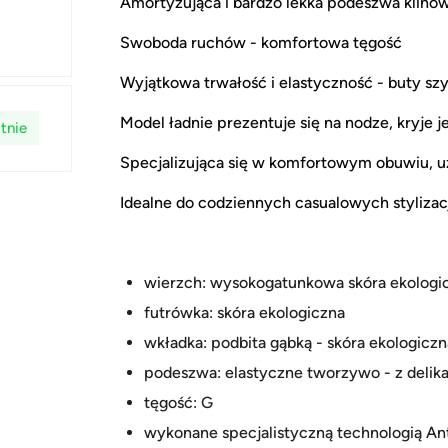
Amortyzująca i bardzo lekka podeszwa klinow
Swoboda ruchów - komfortowa tęgość
Wyjątkowa trwałość i elastyczność - buty sz
Model ładnie prezentuje się na nodze, kryje j
tnie
Specjalizująca się w komfortowym obuwiu, 
Idealne do codziennych casualowych stylizacj
wierzch: wysokogatunkowa skóra ekologic
futrówka: skóra ekologiczna
wkładka: podbita gąbką - skóra ekologiczn
podeszwa: elastyczne tworzywo - z delik
tęgość: G
wykonane specjalistyczną technologią An