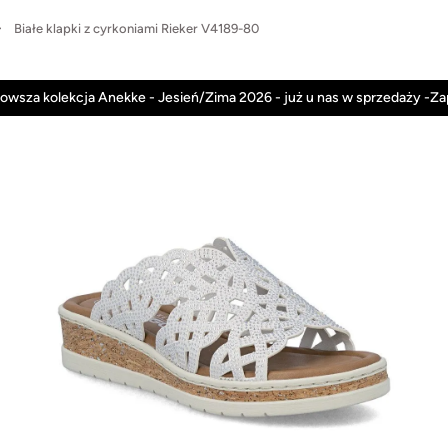
Białe klapki z cyrkoniami Rieker V4189-80
Anekke
Rieker
Nowości
Promocje
owsza kolekcja Anekke - Jesień/Zima 2026 - już u nas w sprzedaży -Z