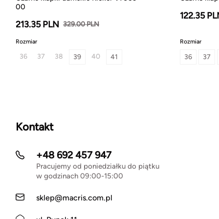
00
122.35 P
213.35 PLN
329.00 PLN
Rozmiar
Rozmiar
36
37
38
40
39
41
36
37
Kontakt
+48 692 457 947
Pracujemy od poniedziałku do piątku
w godzinach 09:00-15:00
sklep@macris.com.pl