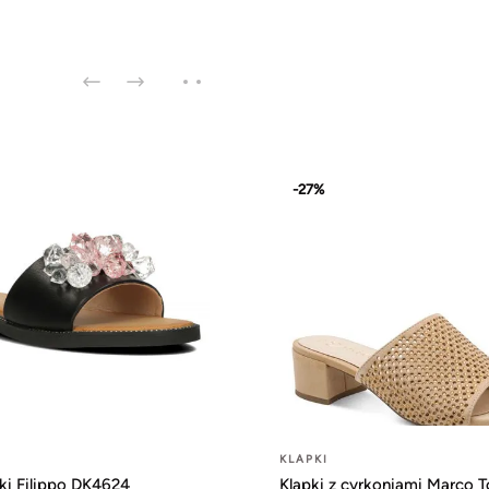
-27%
KLAPKI
ki Filippo DK4624
Klapki z cyrkoniami Marco T