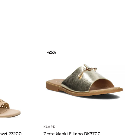
-25%
KLAPKI
ozzi 27200-
Złote klapki Filippo DK3700