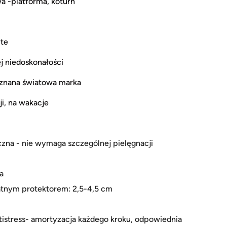
a -platforma, koturn
yte
ej niedoskonałości
uznana światowa marka
i, na wakacje
zna - nie wymaga szczególnej pielęgnacji
a
atnym protektorem: 2,5-4,5 cm
tistress- amortyzacja każdego kroku, odpowiednia