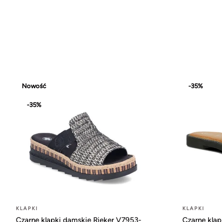
Nowość
-35%
-35%
KLAPKI
KLAPKI
Czarne klapki damskie Rieker V7953-
Czarne klap