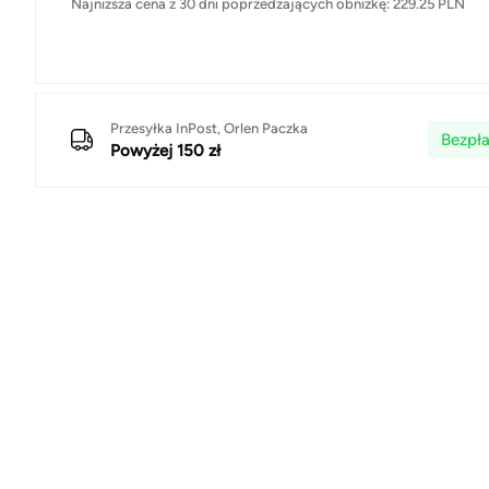
Najniższa cena z 30 dni poprzedzających obniżkę:
229.25
PLN
Przesyłka InPost, Orlen Paczka
Bezpła
Powyżej 150 zł