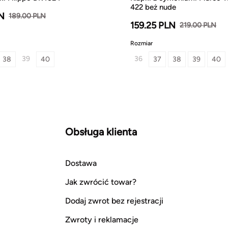
422 beż nude
LN
189.00 PLN
159.25 PLN
219.00 PLN
Rozmiar
39
36
38
40
37
38
39
40
Obsługa klienta
Dostawa
Jak zwrócić towar?
Dodaj zwrot bez rejestracji
Zwroty i reklamacje