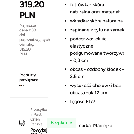
319.20
futrówka- skóra
naturalna oraz materiał
PLN
wkładka: skóra naturalna
Najniższa
zapinane z tyłu na zamek
cena z 30
dni
podeszwa: lekkie
poprzedzających
obniżkę:
elastyczne
319.20
podgumowane tworzywo
PLN
- 0,3 cm
obcas - ozdobny klocek -
Produkty
2,5 cm
powiązane
wysokość cholewki bez
obcasa -ok 12 cm
tęgość F1/2
Przesyłka
InPost,
Orlen
Bezpłatnie
Paczka
Polska marka: Maciejka
Powyżej