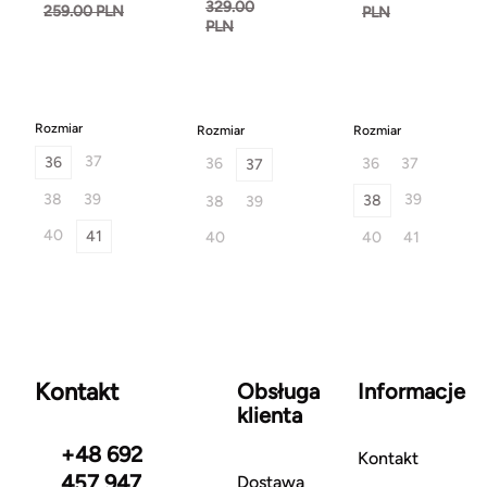
329.00
259.00 PLN
PLN
PLN
Rozmiar
Rozmiar
Rozmiar
37
36
36
36
37
37
38
39
39
38
38
39
40
41
40
40
41
Kontakt
Obsługa
Informacje
klienta
+48 692
Kontakt
457 947
Dostawa