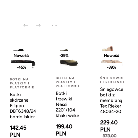
Nowość
-39%
Nowość
-45%
-39%
BOTKI NA
ŚNIEGOWCE
BOTKI NA
PŁASKIM I
I TREKKINGI
PŁASKIM I
PLATFORMIE
PLATFORMIE
Śniegowce
Botki
Botki
botki z
trzewiki
skórzane
membraną
Nessi
Filippo
Tex Rieker
2201/104
DBT6348/24
48034-20
khaki welur
bordo lakier
229.40
199.40
142.45
PLN
PLN
PLN
379.00