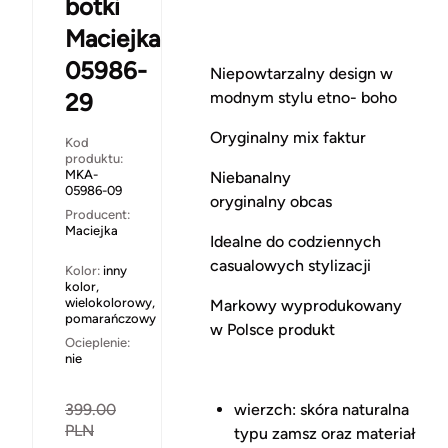
botki
Maciejka
05986-
Niepowtarzalny design w
29
modnym stylu etno- boho
Oryginalny mix faktur
Kod
produktu:
MKA-
Niebanalny
05986-09
oryginalny obcas
Producent:
Maciejka
Idealne do codziennych
casualowych stylizacji
Kolor:
inny
kolor,
wielokolorowy,
Markowy wyprodukowany
pomarańczowy
w Polsce produkt
Ocieplenie:
nie
399.00
wierzch: skóra naturalna
PLN
typu zamsz oraz materiał