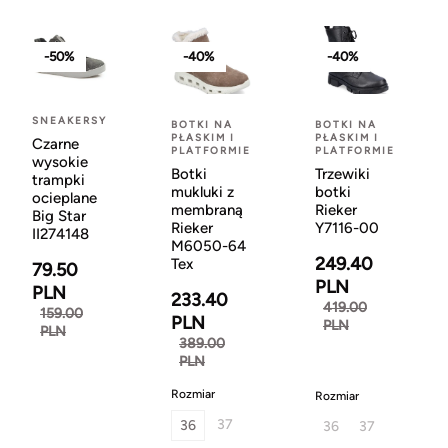
-50%
-40%
-40%
SNEAKERSY
BOTKI NA
BOTKI NA
PŁASKIM I
PŁASKIM I
Czarne
PLATFORMIE
PLATFORMIE
wysokie
Botki
Trzewiki
trampki
mukluki z
botki
ocieplane
membraną
Rieker
Big Star
Rieker
Y7116-00
II274148
M6050-64
249.40
Tex
79.50
PLN
PLN
233.40
419.00
159.00
PLN
PLN
PLN
389.00
PLN
Rozmiar
Rozmiar
37
36
36
37