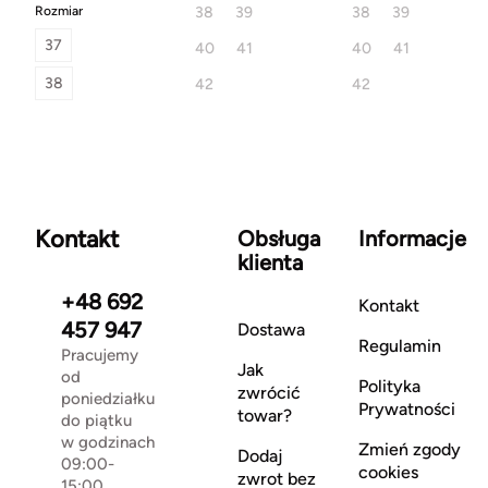
Rozmiar
38
39
38
39
37
40
41
40
41
38
42
42
Kontakt
Obsługa
Informacje
klienta
+48 692
Kontakt
457 947
Dostawa
Regulamin
Pracujemy
Jak
od
Polityka
zwrócić
poniedziałku
Prywatności
towar?
do piątku
w godzinach
Zmień zgody
Dodaj
09:00-
cookies
zwrot bez
15:00