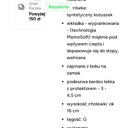
Orlen
Bezpłatnie
futrówka:
Paczka
Powyżej
syntetyczny kożuszek
150 zł
wkładka - wypiankowana
- (technologia
MemoSoft) mięknie pod
wpływem ciepła i
dopasowuje się do stopy,
wełniana
zapinane z boku na
zamek
podeszwa bardzo lekka
z protektorem - 3 -
4,5 cm
wysokość cholewki: ok
16 cm
tęgość: G
wykonane