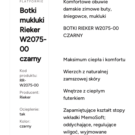
Komfortowe obuwie
PLATFORMIE
Botki
damskie zimowe buty,
śniegowce, mukluki
mukluki
Rieker
BOTKI RIEKER W2075-00
CZARNY
W2075-
00
czarny
Maksimum ciepła i komfortu
Kod
Wierzch z naturalnej
produktu:
zamszowej skóry
RR-
W2075-00
Wnętrze z ciepłym
Producent:
Rieker
futerkiem
Ocieplenie:
Zapamiętujące kształt stopy
tak
wkładki MemoSoft;
Kolor:
oddychające, regulujące
czarny
wilgoć, wyjmowane