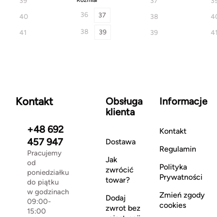
39
Rozmiar
37
3
36
37
40
38
4
38
39
41
39
4
Kontakt
Obsługa
Informacje
klienta
+48 692
Kontakt
457 947
Dostawa
Regulamin
Pracujemy
Jak
od
Polityka
zwrócić
poniedziałku
Prywatności
towar?
do piątku
w godzinach
Zmień zgody
Dodaj
09:00-
cookies
zwrot bez
15:00