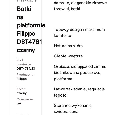
PLATFORMIE
damskie, eleganckie zimowe
Botki
trzewiki, botki
na
platformie
Topowy design i maksimum
Filippo
komfortu
DBT4781
Naturalna skóra
czarny
Ciepłe wnętrze
Kod
produktu:
Grubsza, izolująca od zimna,
DBT4781/23
bieżnikowana podeszwa,
Producent:
platforma
Filippo
Łatwe zakładanie, regulacja
Kolor:
czarny
tęgości
Ocieplenie:
tak
Staranne wykonanie,
świetna cena