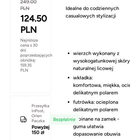
249.00
Idealne do codziennych
PLN
casualowych stylizacji
124.50
PLN
Najniższa
cena z 30
dni
wierzch wykonany z
poprzedzających
wysokogatunkowej skóry
obniżkę:
159.35
naturalnej licowej
PLN
wkładka:
komfortowa, miękka, ocieplo
delikatnym polarem
futrówka: ocieplona
Przesyłka
delikatnym polarem
InPost,
Orlen
zapinane na zamek -
Bezpłatnie
Paczka
guma ułatwia
Powyżej
150 zł
dopasowanie obuwia