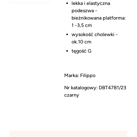
lekka i elastyczna
podeszwa -
bieżnikowana platforma:
1 -3,5 cm
wysokość cholewki -
ok.10 cm
tęgość G
Marka: Filippo
Nr katalogowy: DBT4781/23
czarny