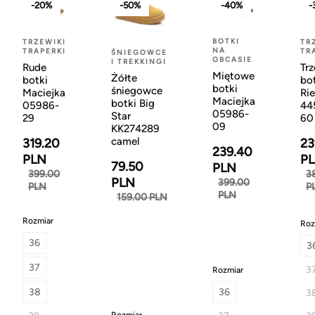
-20%
-50%
-40%
-
BOTKI
TRZEWIKI
TR
NA
TRAPERKI
TR
ŚNIEGOWCE
OBCASIE
I TREKKINGI
Rude
Trz
Miętowe
Żółte
botki
bo
botki
śniegowce
Maciejka
Rie
Maciejka
botki Big
05986-
44
05986-
Star
29
60
09
KK274289
camel
319.20
23
239.40
PLN
P
79.50
PLN
399.00
3
PLN
399.00
PLN
P
PLN
159.00 PLN
Rozmiar
Roz
36
3
37
3
Rozmiar
38
36
3