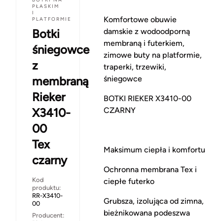
PŁASKIM
I
Komfortowe obuwie
PLATFORMIE
Botki
damskie z wodoodporną
membraną i futerkiem,
śniegowce
zimowe buty na platformie,
z
traperki, trzewiki,
membraną
śniegowce
Rieker
BOTKI RIEKER X3410-00
X3410-
CZARNY
00
Tex
Maksimum ciepła i komfortu
czarny
Ochronna membrana Tex i
Kod
ciepłe futerko
produktu:
RR-X3410-
Grubsza, izolująca od zimna,
00
bieżnikowana podeszwa
Producent: