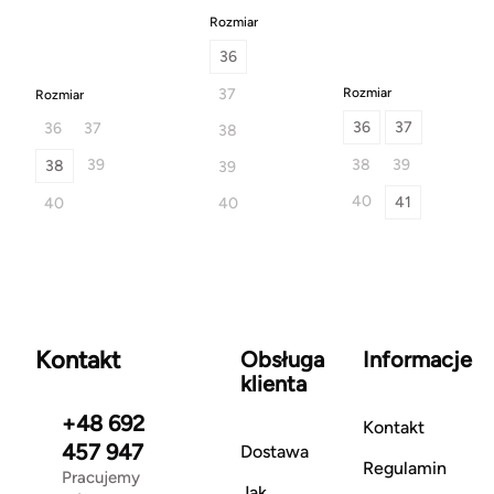
Rozmiar
36
37
Rozmiar
Rozmiar
36
37
36
37
38
39
38
39
38
39
40
41
40
40
Kontakt
Obsługa
Informacje
klienta
+48 692
Kontakt
457 947
Dostawa
Regulamin
Pracujemy
Jak