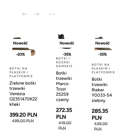
Nowość
Nowość
Nowość
-20%
-35%
-35%
BOTKI I
KOZAKI
BOTKI NA
DAMSKIE
BOTKI NA
PŁASKIM I
PŁASKIM I
PLATFORMIE
Botki
PLATFORMIE
trzewiki
Botki
Zielone botki
Marco
trzewiki
trzewiki
Tozzi
Rieker
Venezia
25259
Y0033-54
G2351470K22
czarny
zielony
khaki
272.35
285.35
399.20 PLN
PLN
PLN
499.00 PLN
419.00
439.00
PLN
PLN