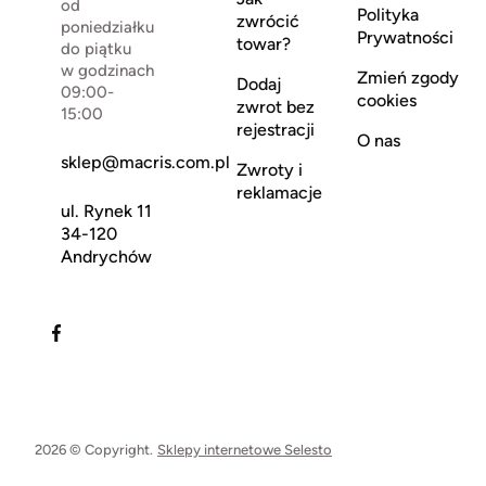
od
Polityka
zwrócić
poniedziałku
Prywatności
towar?
do piątku
w godzinach
Zmień zgody
Dodaj
09:00-
cookies
zwrot bez
15:00
rejestracji
O nas
sklep@macris.com.pl
Zwroty i
reklamacje
ul. Rynek 11
34-120
Andrychów
2026 © Copyright.
Sklepy internetowe Selesto