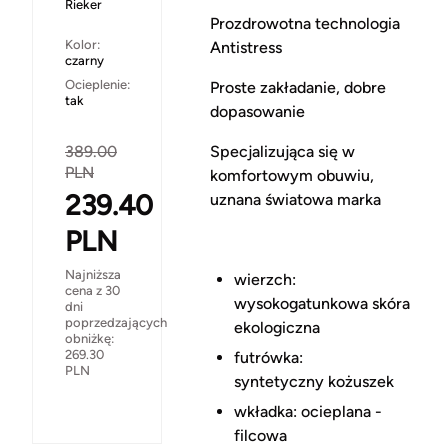
Rieker
Prozdrowotna technologia
Kolor:
Antistress
czarny
Ocieplenie:
Proste zakładanie, dobre
tak
dopasowanie
389.00
Specjalizująca się w
PLN
komfortowym obuwiu,
239.40
uznana światowa marka
PLN
Najniższa
wierzch:
cena z 30
wysokogatunkowa skóra
dni
poprzedzających
ekologiczna
obniżkę:
269.30
futrówka:
PLN
syntetyczny kożuszek
wkładka: ocieplana -
filcowa