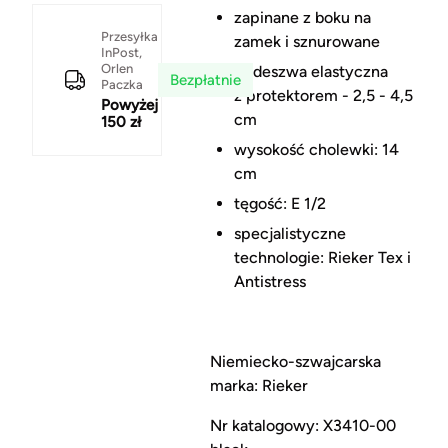
zapinane z boku na
Przesyłka
zamek i sznurowane
InPost,
Orlen
podeszwa elastyczna
Bezpłatnie
Paczka
z protektorem - 2,5 - 4,5
Powyżej
cm
150 zł
wysokość cholewki: 14
cm
tęgość: E 1/2
specjalistyczne
technologie: Rieker Tex i
Antistress
Niemiecko-szwajcarska
marka: Rieker
Nr katalogowy: X3410-00