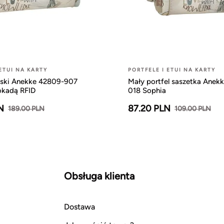
 ETUI NA KARTY
PORTFELE I ETUI NA KARTY
mski Anekke 42809-907
Mały portfel saszetka Anek
okadą RFID
018 Sophia
N
87.20 PLN
189.00 PLN
109.00 PLN
Obsługa klienta
Dostawa