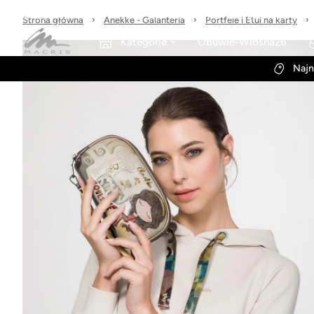
Sprawdzone marki
30 dni na zwrot
Wysyłka w 24h
Strona główna
Anekke - Galanteria
Portfele i Etui na karty
Kategorie
Obuwie-Wiosna26
Najn