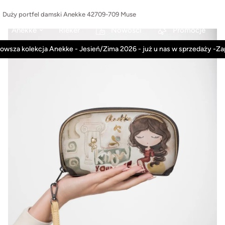
Duży portfel damski Anekke 42709-709 Muse
Anekke
Rieker
Nowości
Promocje
owsza kolekcja Anekke - Jesień/Zima 2026 - już u nas w sprzedaży -Z