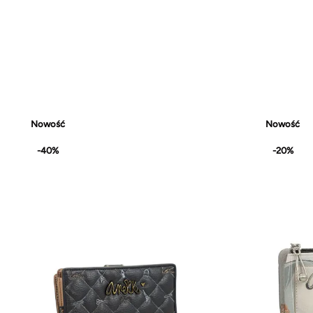
Nowość
Nowość
-40%
-20%