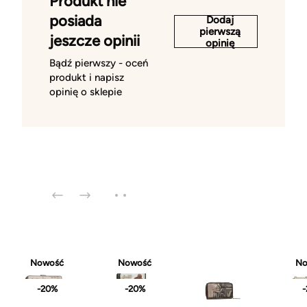
Produkt nie
posiada
Dodaj
pierwszą
jeszcze opinii
opinię
Bądź pierwszy - oceń
produkt i napisz
opinię o sklepie
Nowość
Nowość
No
-20%
-20%
-