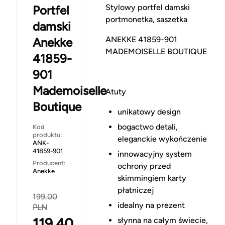
Stylowy portfel damski
Portfel
portmonetka, saszetka
damski
ANEKKE 41859-901
Anekke
MADEMOISELLE BOUTIQUE
41859-
901
Mademoiselle
Atuty
Boutique
unikatowy design
bogactwo detali,
Kod
produktu:
eleganckie wykończenie
ANK-
41859-901
innowacyjny system
Producent:
ochrony przed
Anekke
skimmingiem karty
płatniczej
199.00
idealny na prezent
PLN
119.40
słynna na całym świecie,