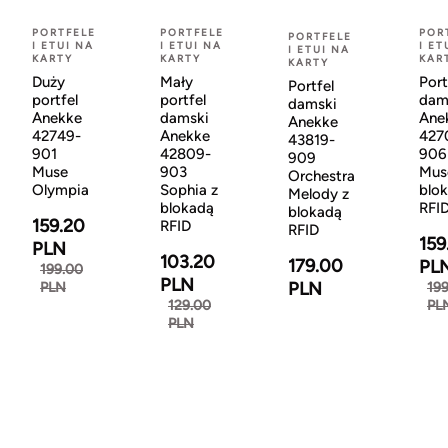
PORTFELE
PORTFELE
POR
PORTFELE
I ETUI NA
I ETUI NA
I ET
I ETUI NA
KARTY
KARTY
KAR
KARTY
Duży
Mały
Port
Portfel
portfel
portfel
dam
damski
Anekke
damski
Ane
Anekke
42749-
Anekke
427
43819-
901
42809-
906
909
Muse
903
Mus
Orchestra
Olympia
Sophia z
blo
Melody z
blokadą
RFI
blokadą
159.20
RFID
RFID
159
PLN
103.20
179.00
PL
199.00
PLN
PLN
PLN
19
129.00
PL
PLN