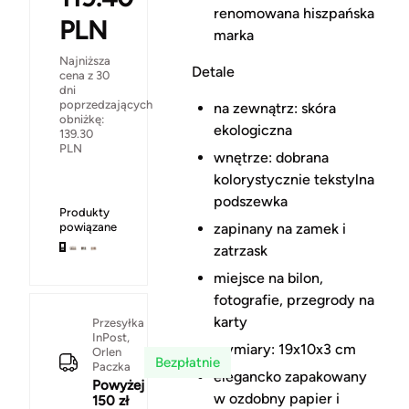
renomowana hiszpańska
PLN
marka
Najniższa
Detale
cena z 30
dni
poprzedzających
na zewnątrz: skóra
obniżkę:
ekologiczna
139.30
PLN
wnętrze: dobrana
kolorystycznie tekstylna
podszewka
Produkty
powiązane
zapinany na zamek i
zatrzask
miejsce na bilon,
fotografie, przegrody na
karty
Przesyłka
InPost,
wymiary: 19x10x3 cm
Orlen
Bezpłatnie
Paczka
elegancko zapakowany
Powyżej
w ozdobny papier i
150 zł