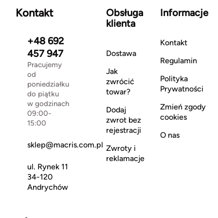
Kontakt
Obsługa
Informacje
klienta
+48 692
Kontakt
457 947
Dostawa
Regulamin
Pracujemy
Jak
od
Polityka
zwrócić
poniedziałku
Prywatności
towar?
do piątku
w godzinach
Zmień zgody
Dodaj
09:00-
cookies
zwrot bez
15:00
rejestracji
O nas
sklep@macris.com.pl
Zwroty i
reklamacje
ul. Rynek 11
34-120
Andrychów