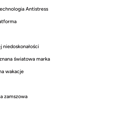
echnologia Antistress
atforma
ej niedoskonałości
uznana światowa marka
 na wakacje
na zamszowa