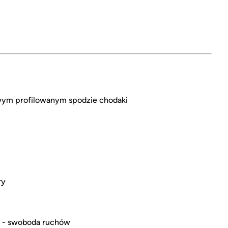
owym profilowanym spodzie chodaki
ry
i - swoboda ruchów