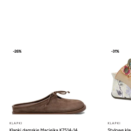
-26%
-31%
KLAPKI
KLAPKI
Klapki damskie Maciejka K7514-14
Stylowe kla