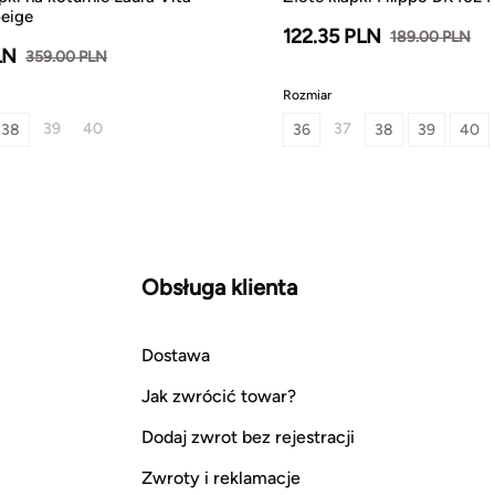
eige
122.35 PLN
189.00 PLN
LN
359.00 PLN
Rozmiar
39
40
37
38
36
38
39
40
Obsługa klienta
Dostawa
Jak zwrócić towar?
Dodaj zwrot bez rejestracji
Zwroty i reklamacje