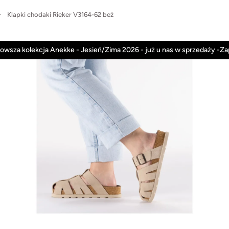
Klapki chodaki Rieker V3164-62 beż
Anekke
Rieker
Nowości
Promocje
owsza kolekcja Anekke - Jesień/Zima 2026 - już u nas w sprzedaży -Z