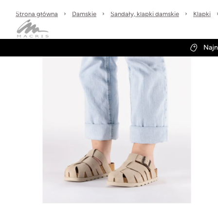
Sprawdzone marki
30 dni na zwrot
Wysyłka w 24h
Strona główna
Damskie
Sandały, klapki damskie
Klapki
Kategorie
Obuwie-Wiosna26
Najn