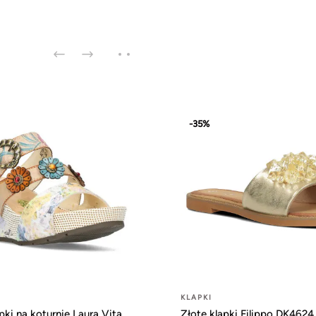
-35%
KLAPKI
pki na koturnie Laura Vita
Złote klapki Filippo DK4624