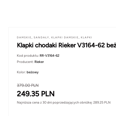
DAMSKIE
,
SANDAŁY, KLAPKI DAMSKIE
,
KLAPKI
Klapki chodaki Rieker V3164-62 be
Kod produktu:
RR-V3164-62
Producent:
Rieker
Kolor:
beżowy
379.00
PLN
249.35
PLN
Najniższa cena z 30 dni poprzedzających obniżkę:
289.25
PLN