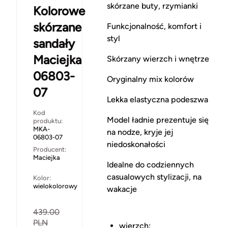
skórzane buty, rzymianki
Kolorowe
skórzane
Funkcjonalność, komfort i
styl
sandały
Maciejka
Skórzany wierzch i wnętrze
06803-
Oryginalny mix kolorów
07
Lekka elastyczna podeszwa
Kod
Model ładnie prezentuje się
produktu:
MKA-
na nodze, kryje jej
06803-07
niedoskonałości
Producent:
Maciejka
Idealne do codziennych
casualowych stylizacji, na
Kolor:
wielokolorowy
wakacje
439.00
PLN
wierzch: