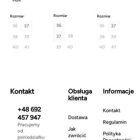
PLN
Rozmiar
Rozmiar
Rozmiar
36
36
36
37
37
38
37
38
39
38
39
40
41
39
40
40
41
Kontakt
Obsługa
Informacje
klienta
+48 692
Kontakt
457 947
Dostawa
Regulamin
Pracujemy
Jak
od
Polityka
zwrócić
poniedziałku