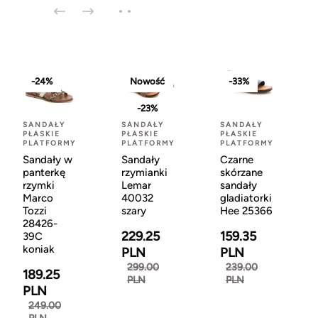
-24%
Nowość
-33%
-23%
SANDAŁY
SANDAŁY
SANDAŁY
PŁASKIE
PŁASKIE
PŁASKIE
PLATFORMY
PLATFORMY
PLATFORMY
Sandały w
Sandały
Czarne
panterkę
rzymianki
skórzane
rzymki
Lemar
sandały
Marco
40032
gladiatorki
Tozzi
szary
Hee 25366
28426-
229.25
159.35
39C
koniak
PLN
PLN
299.00
239.00
189.25
PLN
PLN
PLN
249.00