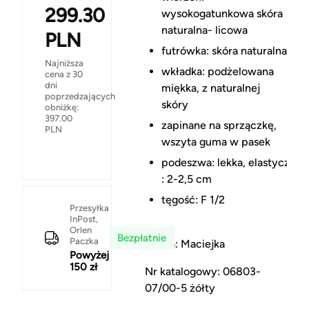
299.30
wysokogatunkowa skóra
naturalna- licowa
PLN
futrówka: skóra naturalna
Najniższa
wkładka: podżelowana
cena z 30
dni
miękka, z naturalnej
poprzedzających
skóry
obniżkę:
397.00
zapinane na sprzączkę,
PLN
wszyta guma w pasek
podeszwa: lekka, elastyczna
: 2-2,5 cm
tęgość: F 1/2
Przesyłka
InPost,
Orlen
Bezpłatnie
Paczka
Marka: Maciejka
Powyżej
150 zł
Nr katalogowy: 06803-
07/00-5 żółty