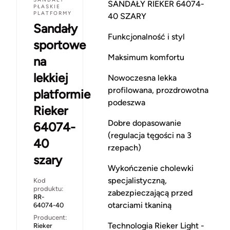
SANDAŁY RIEKER 64074-
PŁASKIE
PLATFORMY
40 SZARY
Sandały
Funkcjonalność i styl
sportowe
Maksimum komfortu
na
lekkiej
Nowoczesna lekka
profilowana, prozdrowotna
platformie
podeszwa
Rieker
Dobre dopasowanie
64074-
(regulacja tęgości na 3
40
rzepach)
szary
Wykończenie cholewki
specjalistyczną,
Kod
produktu:
zabezpieczającą przed
RR-
otarciami tkaniną
64074-40
Producent:
Technologia Rieker Light -
Rieker