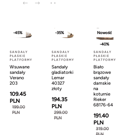
-45%
-35%
Nowość
-40%
SANDAŁY
SANDAŁY
SANDAŁY
PŁASKIE
PŁASKIE
PŁASKIE
PLATFORMY
PLATFORMY
PLATFORMY
Wsuwane
Sandały
Biało
sandały
gladiatorki
brązowe
Verano
Lemar
sandały
203
40327
damskie
złoty
na
109.45
koturnie
194.35
Rieker
PLN
68176-64
PLN
199.00
PLN
299.00
191.40
PLN
PLN
319.00
PLN