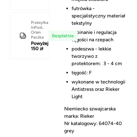
futrówka -
specjalistyczny materiał
Przesyłka
tekstylny
InPost,
zapinanie i regulacja
Orlen
Bezpłatnie
Paczka
tęgości na rzepach
Powyżej
150 zł
podeszwa - lekkie
tworzywo z
protektorem: 3 - 4 cm
tęgość: F
wykonane w technologii
Antistress oraz Rieker
Light
Niemiecko szwajcarska
marka: Rieker
Nr katalogowy: 64074-40
grey