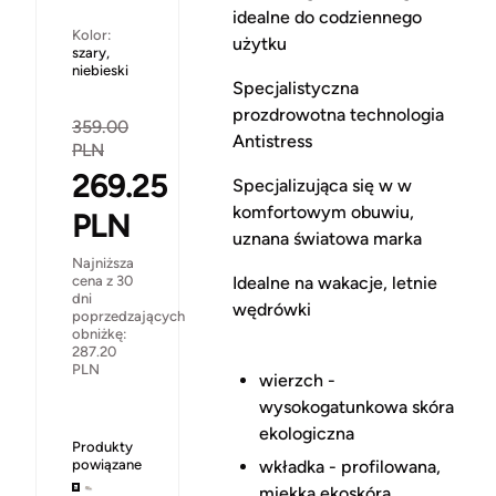
idealne do codziennego
Kolor:
użytku
szary,
niebieski
Specjalistyczna
prozdrowotna technologia
359.00
Antistress
PLN
269.25
Specjalizująca się w w
komfortowym obuwiu,
PLN
uznana światowa marka
Najniższa
cena z 30
Idealne na wakacje, letnie
dni
wędrówki
poprzedzających
obniżkę:
287.20
PLN
wierzch -
wysokogatunkowa skóra
ekologiczna
Produkty
powiązane
wkładka - profilowana,
miękka ekoskóra