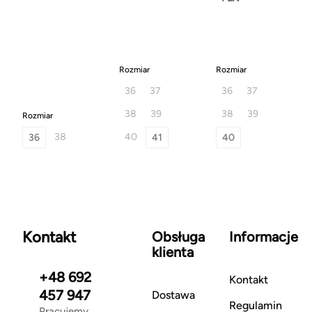
Rozmiar
Rozmiar
36
37
36
37
38
39
38
39
Rozmiar
38
40
36
41
40
Kontakt
Obsługa
Informacje
klienta
+48 692
Kontakt
457 947
Dostawa
Regulamin
Pracujemy