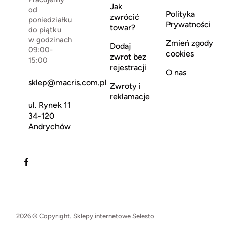
Jak
od
Polityka
zwrócić
poniedziałku
Prywatności
towar?
do piątku
w godzinach
Zmień zgody
Dodaj
09:00-
cookies
zwrot bez
15:00
rejestracji
O nas
sklep@macris.com.pl
Zwroty i
reklamacje
ul. Rynek 11
34-120
Andrychów
2026 © Copyright.
Sklepy internetowe Selesto