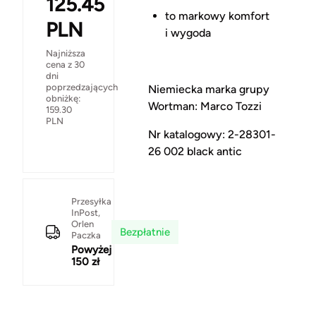
125.45
to markowy komfort
PLN
i wygoda
Najniższa
cena z 30
dni
poprzedzających
Niemiecka marka grupy
obniżkę:
Wortman: Marco Tozzi
159.30
PLN
Nr katalogowy: 2-28301-
26 002 black antic
Przesyłka
InPost,
Orlen
Bezpłatnie
Paczka
Powyżej
150 zł