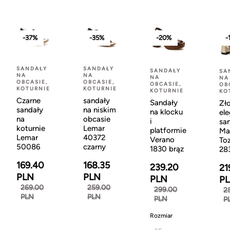
-37%
-35%
-20%
-
SANDAŁY
SANDAŁY
SANDAŁY
SA
NA
NA
NA
NA
OBCASIE,
OBCASIE,
OBCASIE,
OB
KOTURNIE
KOTURNIE
KOTURNIE
KO
Czarne
sandały
Sandały
Zł
sandały
na niskim
na klocku
el
na
obcasie
i
sa
koturnie
Lemar
platformie
Ma
Lemar
40372
Verano
Toz
50086
czarny
1830 brąz
28
169.40
168.35
239.20
21
PLN
PLN
PLN
P
269.00
259.00
299.00
2
PLN
PLN
PLN
P
Rozmiar