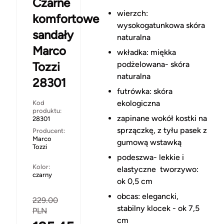
Czarne
wierzch:
komfortowe
wysokogatunkowa skóra
sandały
naturalna
Marco
wkładka: miękka
Tozzi
podżelowana- skóra
naturalna
28301
futrówka: skóra
ekologiczna
Kod
produktu:
zapinane wokół kostki na
28301
sprzączkę, z tyłu pasek z
Producent:
Marco
gumową wstawką
Tozzi
podeszwa- lekkie i
Kolor:
elastyczne tworzywo:
czarny
ok 0,5 cm
obcas: elegancki,
229.00
stabilny klocek - ok 7,5
PLN
cm