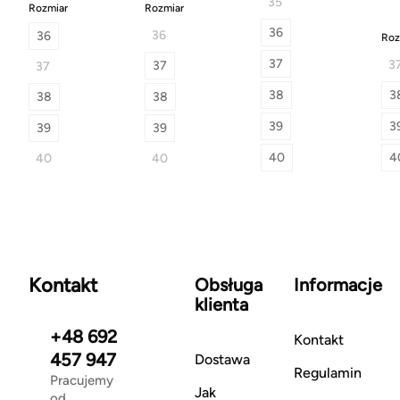
35
Rozmiar
Rozmiar
36
36
36
Roz
37
3
37
37
38
3
38
38
39
3
39
39
40
4
40
40
Kontakt
Obsługa
Informacje
klienta
+48 692
Kontakt
457 947
Dostawa
Regulamin
Pracujemy
Jak
od