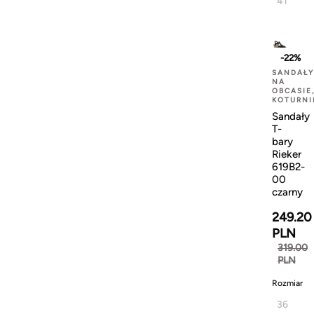
41
-22%
SANDAŁY
NA
OBCASIE
KOTURNI
Sandały
T-
bary
Rieker
619B2-
00
czarny
249.20
PLN
319.00
PLN
Rozmiar
36