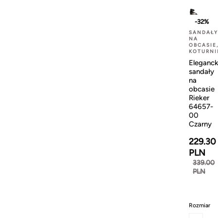
-32%
SANDAŁY
NA
OBCASIE
KOTURNI
Eleganck
sandały
na
obcasie
Rieker
64657-
00
Czarny
229.30
PLN
339.00
PLN
Rozmiar