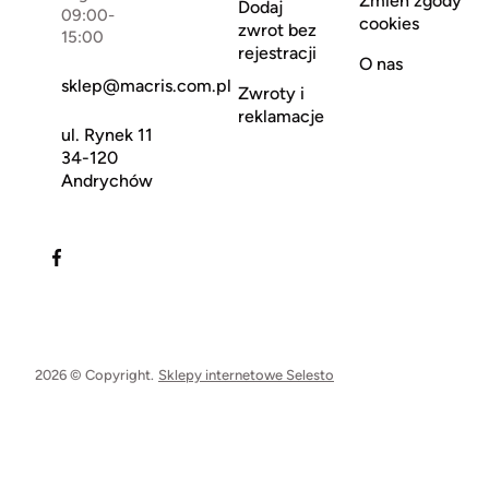
Zmień zgody
Dodaj
09:00-
cookies
zwrot bez
15:00
rejestracji
O nas
sklep@macris.com.pl
Zwroty i
reklamacje
ul. Rynek 11
34-120
Andrychów
2026 © Copyright.
Sklepy internetowe Selesto