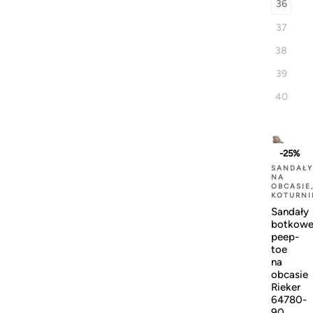
36
37
38
39
40
-25%
SANDAŁY
NA
OBCASIE
KOTURNI
Sandały
botkow
peep-
toe
na
obcasie
Rieker
64780-
90