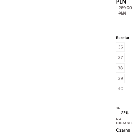
PLN
269.00
PLN
Rozmiar
36
37
38
39
40
-23%
NA
OBCASIE
Czarne