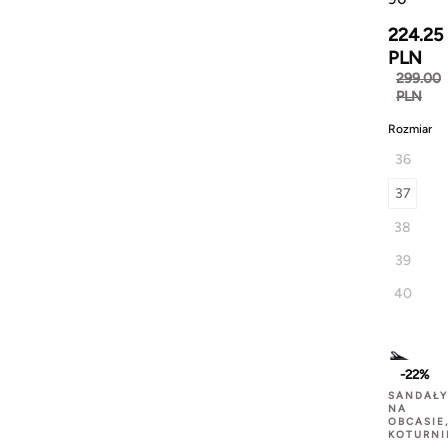
224.25
PLN
299.00
PLN
Rozmiar
36
37
38
39
40
-22%
SANDAŁY
NA
OBCASIE
KOTURNI