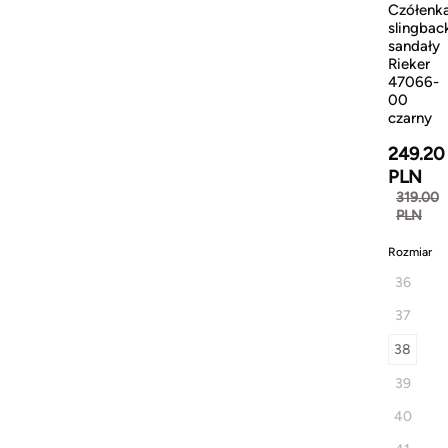
Czółenk
slingbac
sandały
Rieker
47066-
00
czarny
249.20
PLN
319.00
PLN
Rozmiar
36
37
38
39
40