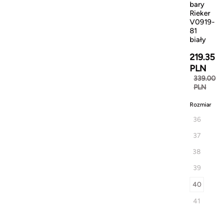
bary
Rieker
V0919-
81
biały
219.35
PLN
339.00
PLN
Rozmiar
36
37
38
39
40
41