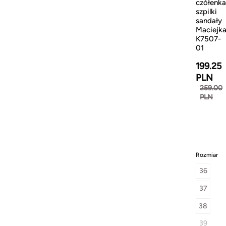
czółenka
szpilki
sandały
Maciejk
K7507-
01
199.25
PLN
259.00
PLN
Rozmiar
36
37
38
39