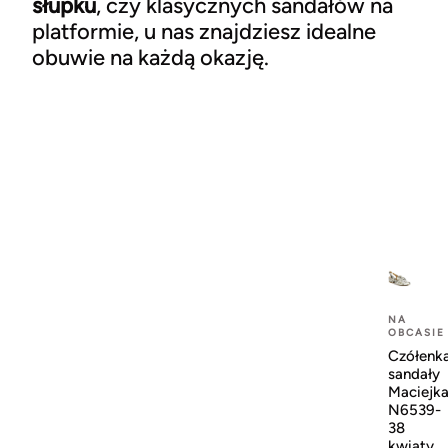
słupku
, czy klasycznych sandałów na
platformie, u nas znajdziesz idealne
obuwie na każdą okazję.
NA
OBCASIE
Czółenk
sandały
Maciejk
N6539-
38
kwiaty