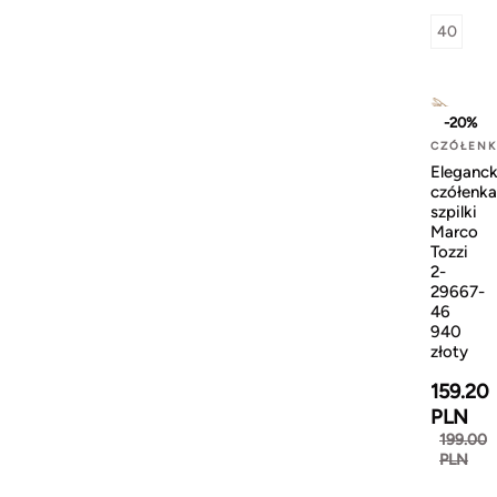
40
-20%
CZÓŁEN
Eleganck
czółenka
szpilki
Marco
Tozzi
2-
29667-
46
940
złoty
159.20
PLN
199.00
PLN