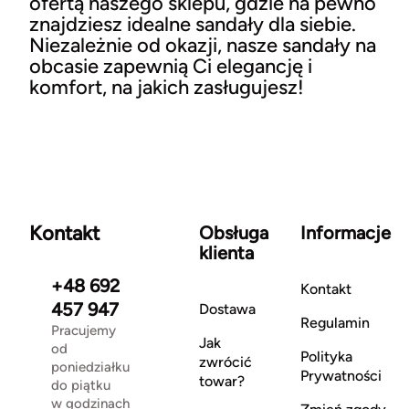
ofertą naszego sklepu, gdzie na pewno
znajdziesz idealne sandały dla siebie.
Niezależnie od okazji, nasze sandały na
obcasie zapewnią Ci elegancję i
komfort, na jakich zasługujesz!
Kontakt
Obsługa
Informacje
klienta
+48 692
Kontakt
457 947
Dostawa
Regulamin
Pracujemy
Jak
od
Polityka
zwrócić
poniedziałku
Prywatności
towar?
do piątku
w godzinach