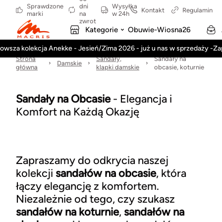
Sprawdzone
dni
Wysyłka
Kontakt
Regulamin
marki
na
w 24h
zwrot
Kategorie
Obuwie-Wiosna26
owsza kolekcja Anekke - Jesień/Zima 2026 - już u nas w sprzedaży -Z
Strona
Sandały,
Sandały na
Damskie
główna
klapki damskie
obcasie, koturnie
Sandały na Obcasie
- Elegancja i
Komfort na Każdą Okazję
Zapraszamy do odkrycia naszej
kolekcji
sandałów na obcasie
, która
łączy elegancję z komfortem.
Niezależnie od tego, czy szukasz
sandałów na koturnie
,
sandałów na