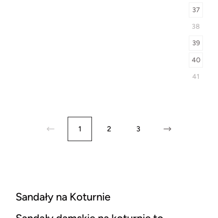
37
38
39
40
41
1
2
3
Sandały na Koturnie