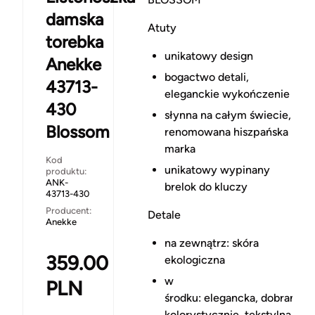
damska
Atuty
torebka
unikatowy design
Anekke
bogactwo detali,
43713-
eleganckie wykończenie
430
słynna na całym świecie,
Blossom
renomowana hiszpańska
marka
Kod
unikatowy wypinany
produktu:
ANK-
brelok do kluczy
43713-430
Producent:
Detale
Anekke
na zewnątrz: skóra
359.00
ekologiczna
w
PLN
środku: elegancka, dobrana
kolorystycznie, tekstylna