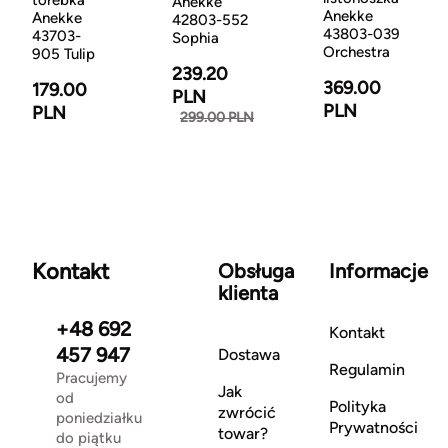
Anekke
Anekke
Anekke
42803-552
43803-039
43703-
Sophia
Orchestra
905 Tulip
239.20
369.00
179.00
PLN
PLN
PLN
299.00 PLN
Kontakt
Obsługa
Informacje
klienta
+48 692
Kontakt
457 947
Dostawa
Regulamin
Pracujemy
Jak
od
Polityka
zwrócić
poniedziałku
Prywatności
towar?
do piątku