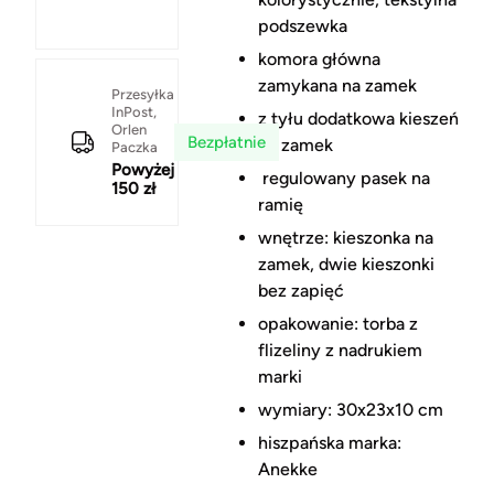
podszewka
komora główna
zamykana na zamek
Przesyłka
InPost,
z tyłu dodatkowa kieszeń
Orlen
Bezpłatnie
na zamek
Paczka
Powyżej
regulowany pasek na
150 zł
ramię
wnętrze: kieszonka na
zamek, dwie kieszonki
bez zapięć
opakowanie: torba z
flizeliny z nadrukiem
marki
wymiary: 30x23x10 cm
hiszpańska marka:
Anekke