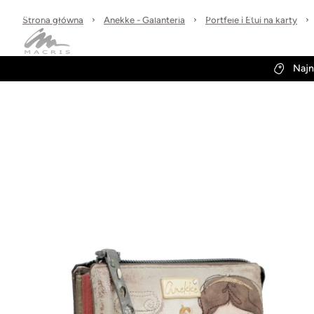
Sprawdzone marki
30 dni na zwrot
Wysyłka w 24h
Strona główna
Anekke - Galanteria
Portfele i Etui na karty
Kategorie
Obuwie-Wiosna26
Najn