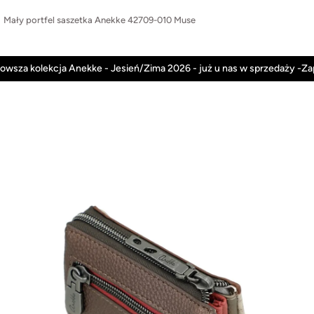
Mały portfel saszetka Anekke 42709-010 Muse
Anekke
Rieker
Nowości
Promocje
owsza kolekcja Anekke - Jesień/Zima 2026 - już u nas w sprzedaży -Z