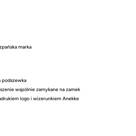
szpańska marka
na podszewka
ieszenie wspólnie zamykane na zamek
adrukiem logo i wizerunkiem Anekke