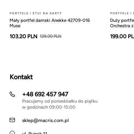
PORTFELE I ETUI NA KARTY
PORTFELE I
Mały portfel damski Anekke 42709-016
Duży portf
Muse
Orchestra z
103.20 PLN
199.00 P
129.00 PLN
Kontakt
+48 692 457 947
Pracujemy od poniedziałku do piątku
w godzinach 09:00-15:00
sklep@macris.com.pl
ul. Rynek 11