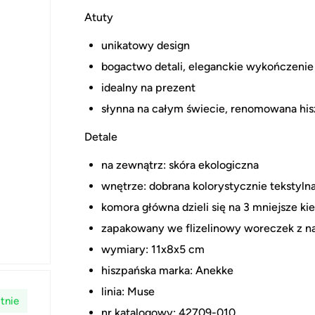
Atuty
unikatowy design
bogactwo detali, eleganckie wykończenie
idealny na prezent
słynna na całym świecie, renomowana hi
Detale
na zewnątrz: skóra ekologiczna
wnętrze: dobrana kolorystycznie tekstyl
komora główna dzieli się na 3 mniejsze k
zapakowany we flizelinowy woreczek z n
wymiary: 11x8x5 cm
hiszpańska marka: Anekke
linia: Muse
tnie
nr katalogowy: 42709-010