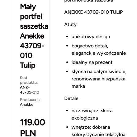
Mały
ANEKKE 43709-010 TULIP
portfel
Atuty
saszetka
Anekke
unikatowy design
43709-
bogactwo detali,
eleganckie wykończenie
010
idealny na prezent
Tulip
słynna na całym świecie,
Kod
renomowana hiszpańska
produktu:
marka
ANK-
43709-010
Detale
Producent:
Anekke
na zewnątrz: skóra
ekologiczna
119.00
wnętrze: dobrana
PLN
kolorystycznie tekstylna