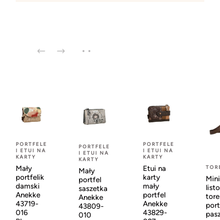
PORTFELE
PORTFELE
PORTFELE
I ETUI NA
I ETUI NA
I ETUI NA
KARTY
KARTY
KARTY
Mały
Etui na
TOR
Mały
portfelik
karty
Mini
portfel
damski
mały
list
saszetka
Anekke
portfel
tor
Anekke
43719-
Anekke
port
43809-
016
43829-
pas
010