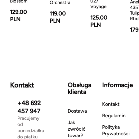
Blossom
027
Ane
Orchestra
Voyage
435
129.00
119.00
Tuli
125.00
PLN
Rfid
PLN
PLN
179
Kontakt
Obsługa
Informacje
klienta
+48 692
Kontakt
457 947
Dostawa
Regulamin
Pracujemy
Jak
od
Polityka
zwrócić
poniedziałku
Prywatności
towar?
do piątku