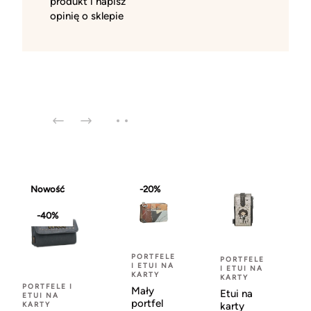
produkt i napisz
opinię o sklepie
Nowość
-20%
-40%
PORTFELE
PORTFELE
I ETUI NA
I ETUI NA
KARTY
KARTY
PORTFELE I
Mały
Etui na
ETUI NA
portfel
karty
KARTY