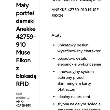
Mały
ANEKKE 42759-910 MUSE
portfel
EIKON
damski
Anekke
Atuty
42759-
910
unikatowy design,
wyrafinowany charakter
Muse
bogactwo detali,
Eikon
eleganckie wykończenie
z
innowacyjny system
blokadą
ochrony przed
RFID
skimmingiem karty
płatniczej
Kod
idealny na prezent
produktu:
ANK-
słynna na całym świecie,
42759-910
renomowana hiszpańska