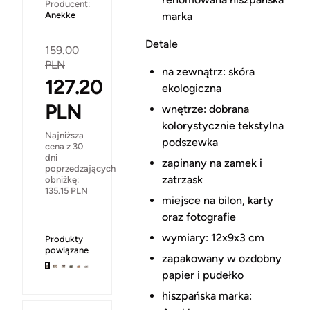
Producent:
Anekke
marka
Detale
159.00
PLN
na zewnątrz: skóra
127.20
ekologiczna
PLN
wnętrze: dobrana
kolorystycznie tekstylna
Najniższa
podszewka
cena z 30
dni
zapinany na zamek i
poprzedzających
zatrzask
obniżkę:
135.15
PLN
miejsce na bilon, karty
oraz fotografie
wymiary: 12x9x3 cm
Produkty
powiązane
zapakowany w ozdobny
papier i pudełko
hiszpańska marka: