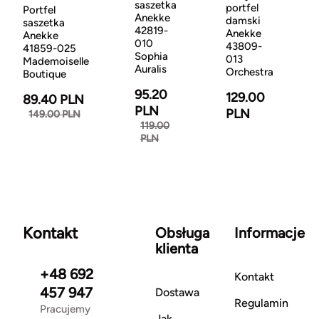
saszetka
portfel
Portfel
Anekke
damski
saszetka
42819-
Anekke
Anekke
010
43809-
41859-025
Sophia
013
Mademoiselle
Auralis
Orchestra
Boutique
95.20
129.00
89.40 PLN
PLN
PLN
149.00 PLN
119.00
PLN
Kontakt
Obsługa
Informacje
klienta
+48 692
Kontakt
457 947
Dostawa
Regulamin
Pracujemy
Jak