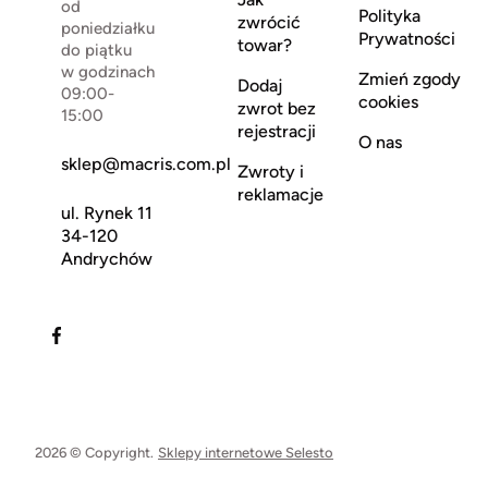
od
Polityka
zwrócić
poniedziałku
Prywatności
towar?
do piątku
w godzinach
Zmień zgody
Dodaj
09:00-
cookies
zwrot bez
15:00
rejestracji
O nas
sklep@macris.com.pl
Zwroty i
reklamacje
ul. Rynek 11
34-120
Andrychów
2026 © Copyright.
Sklepy internetowe Selesto