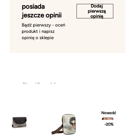
posiada
Dodaj
pierwszą
jeszcze opinii
opinię
Bądź pierwszy - oceń
produkt i napisz
opinię o sklepie
Nowość
-20%