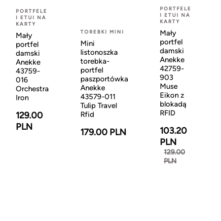
PORTFELE
PORTFELE
I ETUI NA
I ETUI NA
KARTY
KARTY
Mały
TOREBKI MINI
Mały
portfel
Mini
portfel
damski
listonoszka
damski
Anekke
torebka-
Anekke
42759-
portfel
43759-
903
paszportówka
016
Muse
Anekke
Orchestra
Eikon z
43579-011
Iron
blokadą
Tulip Travel
RFID
129.00
Rfid
PLN
103.20
179.00 PLN
PLN
129.00
PLN