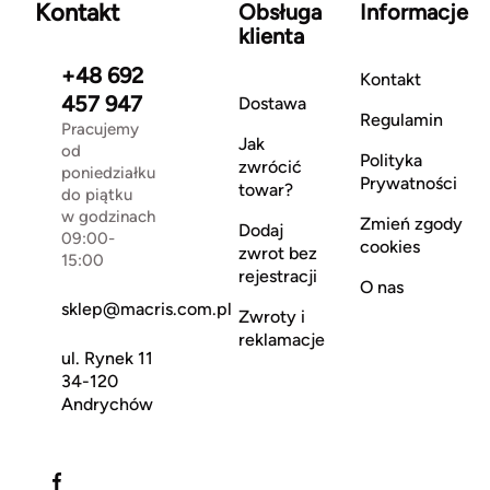
Kontakt
Obsługa
Informacje
klienta
+48 692
Kontakt
457 947
Dostawa
Regulamin
Pracujemy
Jak
od
Polityka
zwrócić
poniedziałku
Prywatności
towar?
do piątku
w godzinach
Zmień zgody
Dodaj
09:00-
cookies
zwrot bez
15:00
rejestracji
O nas
sklep@macris.com.pl
Zwroty i
reklamacje
ul. Rynek 11
34-120
Andrychów