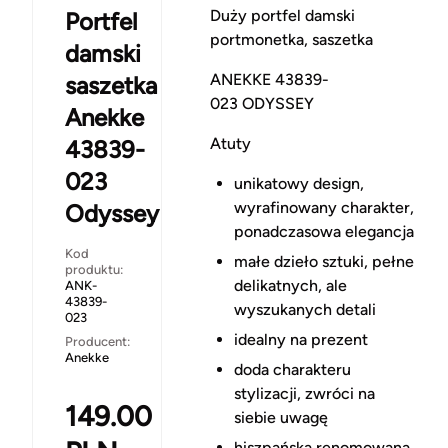
Duży portfel damski
Portfel
portmonetka, saszetka
damski
ANEKKE 43839-
saszetka
023 ODYSSEY
Anekke
Atuty
43839-
023
unikatowy design,
wyrafinowany charakter,
Odyssey
ponadczasowa elegancja
Kod
małe dzieło sztuki, pełne
produktu:
delikatnych, ale
ANK-
43839-
wyszukanych detali
023
idealny na prezent
Producent:
Anekke
doda charakteru
stylizacji, zwróci na
149.00
siebie uwagę
hiszpańska renomowana