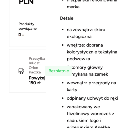
PLN
marka
Detale
Produkty
powiązane
na zewnątrz: skóra
ekologiczna
wnętrze: dobrana
kolorystycznie tekstylna
podszewka
Przesyłka
InPost,
2 komory główny
Orlen
Bezpłatnie
Paczka
zamykana na zamek
Powyżej
wewnątrz przegrody na
150 zł
karty
odpinany uchwyt do ręki
zapakowany we
flizelinowy woreczek z
nadrukiem logo i
wizerunkiem Anekke