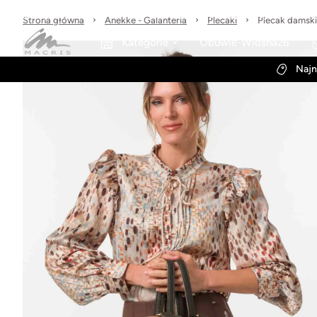
Sprawdzone marki
30 dni na zwrot
Wysyłka w 24h
Strona główna
Anekke - Galanteria
Plecaki
Plecak damsk
Kategorie
Obuwie-Wiosna26
Najn