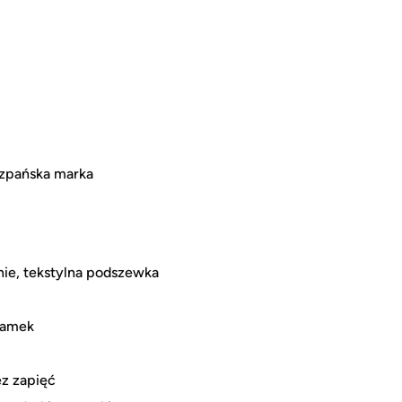
szpańska marka
nie, tekstylna podszewka
 zamek
ez zapięć