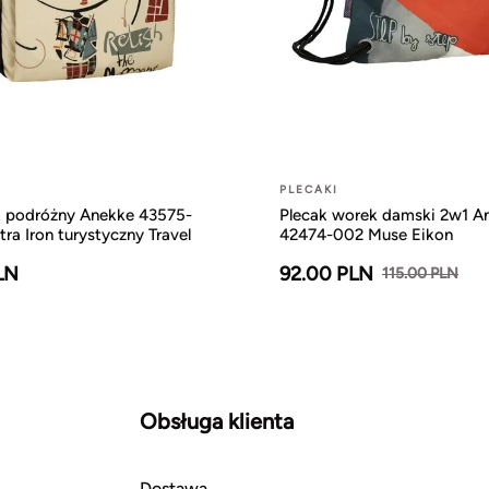
PLECAKI
k podróżny Anekke 43575-
Plecak worek damski 2w1 A
ra Iron turystyczny Travel
42474-002 Muse Eikon
LN
92.00 PLN
115.00 PLN
Obsługa klienta
Dostawa