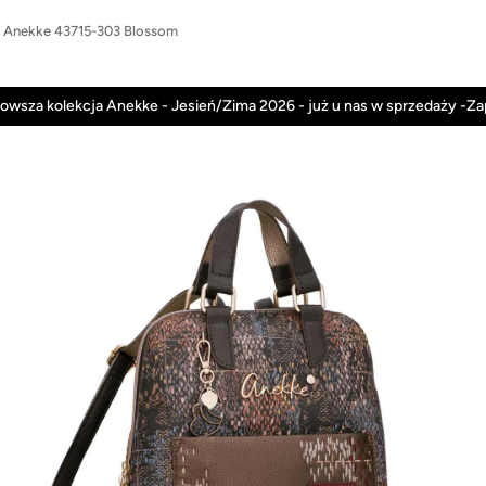
i Anekke 43715-303 Blossom
Anekke
Rieker
Nowości
Promocje
owsza kolekcja Anekke - Jesień/Zima 2026 - już u nas w sprzedaży -Z