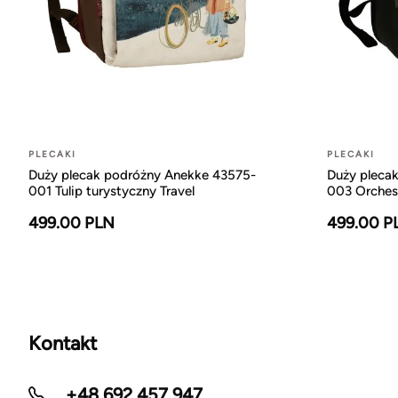
PLECAKI
PLECAKI
Duży plecak podróżny Anekke 43575-
Duży pleca
001 Tulip turystyczny Travel
003 Orchest
499.00 PLN
499.00 P
Kontakt
+48 692 457 947