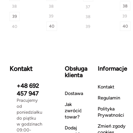
38
38
38
37
39
39
39
38
40
40
40
39
Kontakt
Obsługa
Informacje
klienta
+48 692
Kontakt
457 947
Dostawa
Regulamin
Pracujemy
Jak
od
Polityka
zwrócić
poniedziałku
Prywatności
towar?
do piątku
w godzinach
Zmień zgody
Dodaj
09:00-
cookies