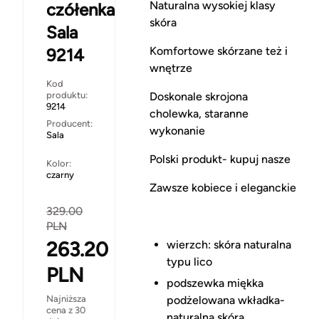
Naturalna wysokiej klasy
czółenka
skóra
Sala
Komfortowe skórzane też i
9214
wnętrze
Kod
produktu:
Doskonale skrojona
9214
cholewka, staranne
Producent:
wykonanie
Sala
Polski produkt- kupuj nasze
Kolor:
czarny
Zawsze kobiece i eleganckie
329.00
PLN
263.20
wierzch: skóra naturalna
typu lico
PLN
podszewka miękka
Najniższa
podżelowana wkładka-
cena z 30
naturalna skóra