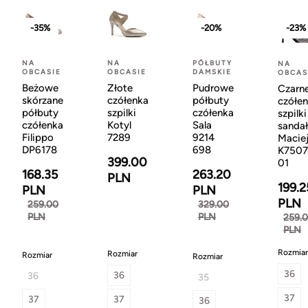
-35%
-20%
-23%
NA
NA
PÓŁBUTY
NA
OBCASIE
OBCASIE
DAMSKIE
OBCAS
Beżowe
Złote
Pudrowe
Czarn
skórzane
czółenka
półbuty
czółe
półbuty
szpilki
czółenka
szpilki
czółenka
Kotyl
Sala
sanda
Filippo
7289
9214
Macie
DP6178
698
K7507
399.00
01
168.35
263.20
PLN
199.2
PLN
PLN
PLN
259.00
329.00
PLN
PLN
259.
PLN
Rozmiar
Rozmiar
Rozmiar
Rozmiar
36
36
36
35
37
37
37
36