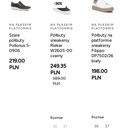
-36%
NA PŁASKIM
NA PŁASKIM
NA PŁASKIM
PLATFORMIE
PLATFORMIE
PLATFORMIE
Szare
Półbuty
Półbuty na
półbuty
sneakersy
platformie
Pollonus 5-
Rieker
sneakersy
0906
W2605-00
Filippo
czarny
DP7502/26
219.00
biały
249.35
PLN
198.00
PLN
PLN
389.00
PLN
Rozmiar
Rozmiar
36
37
36
37