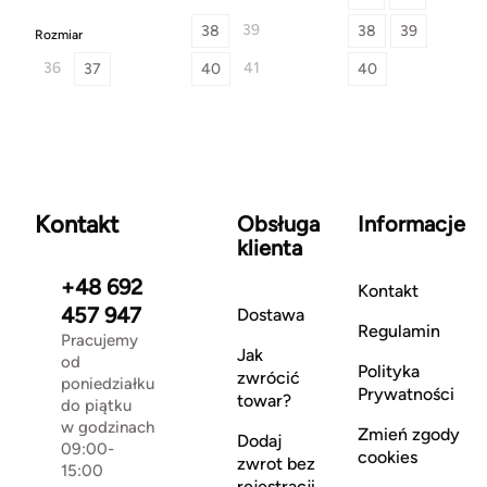
39
38
38
39
Rozmiar
36
41
37
40
40
Kontakt
Obsługa
Informacje
klienta
+48 692
Kontakt
457 947
Dostawa
Regulamin
Pracujemy
Jak
od
Polityka
zwrócić
poniedziałku
Prywatności
towar?
do piątku
w godzinach
Zmień zgody
Dodaj
09:00-
cookies
zwrot bez
15:00
rejestracji