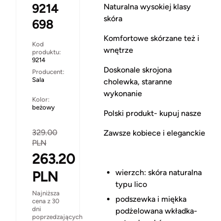
9214
Naturalna wysokiej klasy
skóra
698
Komfortowe skórzane też i
Kod
wnętrze
produktu:
9214
Doskonale skrojona
Producent:
Sala
cholewka, staranne
wykonanie
Kolor:
beżowy
Polski produkt- kupuj nasze
329.00
Zawsze kobiece i eleganckie
PLN
263.20
wierzch: skóra naturalna
PLN
typu lico
Najniższa
podszewka i miękka
cena z 30
dni
podżelowana wkładka-
poprzedzających