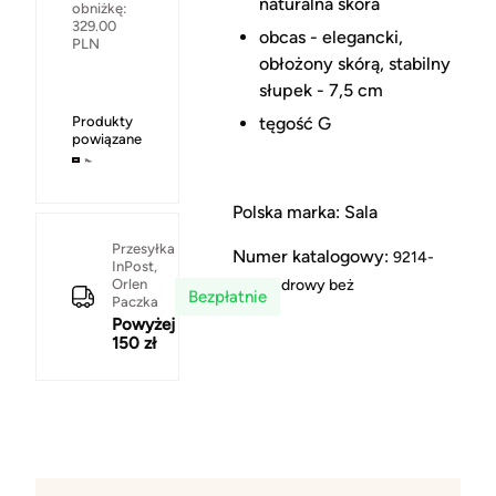
naturalna skóra
obniżkę:
329.00
obcas - elegancki,
PLN
obłożony skórą, stabilny
słupek - 7,5 cm
Produkty
tęgość G
powiązane
Polska marka: Sala
Przesyłka
Numer katalogowy:
9214-
InPost,
698 pudrowy beż
Orlen
Bezpłatnie
Paczka
Powyżej
150 zł