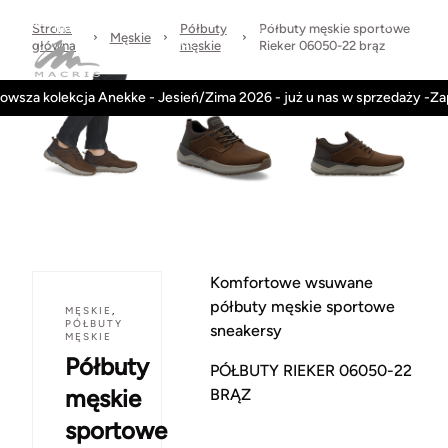
Sprawdzone
dni
Wysyłka
Kontakt
Regulamin
marki
na
w 24h
Strona
Półbuty
Półbuty męskie sportowe
Męskie
zwrot
główna
męskie
Rieker 06050-22 brąz
Kategorie
Obuwie-Wiosna26
owsza kolekcja Anekke - Jesień/Zima 2026 - już u nas w sprzedaży -Z
Komfortowe wsuwane
półbuty męskie sportowe
MĘSKIE
,
PÓŁBUTY
sneakersy
MĘSKIE
Półbuty
PÓŁBUTY RIEKER 06050-22
męskie
BRĄZ
sportowe