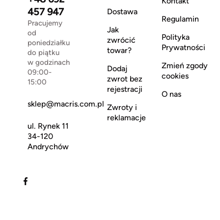
Kontakt
457 947
Dostawa
Regulamin
Pracujemy
Jak
od
Polityka
zwrócić
poniedziałku
Prywatności
towar?
do piątku
w godzinach
Zmień zgody
Dodaj
09:00-
cookies
zwrot bez
15:00
rejestracji
O nas
sklep@macris.com.pl
Zwroty i
reklamacje
ul. Rynek 11
34-120
Andrychów