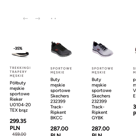
-35%
TREKKINGI
SPORTOWE
SPORTOWE
S
TRAPERY
MĘSKIE
MĘSKIE
M
MĘSKIE
Buty
Buty
p
Półbuty
męskie
męskie
m
męskie
sportowe
sportowe
V
sportowe
Skechers
Skechers
E
Rieker
232399
232399
U0104-20
3
Track-
Track-
TEX brąz
Ripkent
Ripkent
BKCC
GYBK
299.35
PLN
287.00
287.00
459.00
PLN
PLN