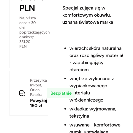
PLN
Specjalizująca się w
komfortowym obuwiu,
Najniższa
uznana światowa marka
cena z 30
dni
poprzedzających
obniżkę:
351.20
PLN
wierzch: skóra naturalna
oraz rozciągliwy materiał
- zapobiegający
otarciom
wnętrze wykonane z
Przesyłka
InPost,
wypiankowanego
Orlen
materiału
Bezpłatnie
Paczka
włókienniczego
Powyżej
150 zł
wkładka: wyjmowana,
tekstylna
wsuwane - komfortowe
gumki ułatwiające