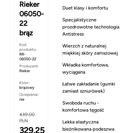
Rieker
Duet klasy i komfortu
06050-
Specjalistyczne
22
prozdrowotne technologia
brąz
Antistress
Kod
Wierzch z naturalnej
produktu:
miękkiej skóry zamszowej
RR-
06050-22
Wkładka komfortowa,
Producent:
Rieker
wyciągana
Kolor:
Łatwe zakładanie (gumki
brązowy
zamiast sznurówek)
Ocieplenie:
nie
Swoboda ruchu -
komfortowa tęgość
439.00
PLN
Lekka elastyczna
329.25
bieżnikowana podeszwa