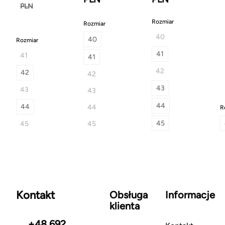
PLN
Rozmiar
Rozmiar
40
40
Rozmiar
41
41
41
42
42
42
43
43
43
44
44
44
R
45
45
45
Kontakt
Obsługa
Informacje
klienta
+48 692