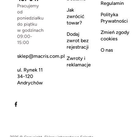
Regulamin
Pracujemy
Jak
od
Polityka
zwrócić
poniedziałku
Prywatności
towar?
do piątku
w godzinach
Zmień zgody
Dodaj
09:00-
cookies
zwrot bez
15:00
rejestracji
O nas
sklep@macris.com.pl
Zwroty i
reklamacje
ul. Rynek 11
34-120
Andrychów