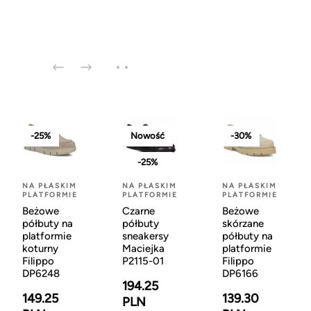
-25%
Nowość
-30%
-25%
NA PŁASKIM
NA PŁASKIM
NA PŁASKIM
PLATFORMIE
PLATFORMIE
PLATFORMIE
Beżowe
Czarne
Beżowe
półbuty na
półbuty
skórzane
platformie
sneakersy
półbuty na
koturny
Maciejka
platformie
Filippo
P2115-01
Filippo
DP6248
DP6166
194.25
149.25
139.30
PLN