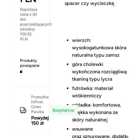
spacer czy wycieczkę
Najniższa
cena z 30
dni
poprzedzających
obniżkę:
109.35
PLN
wierzch:
wysokogatunkowa skóra
naturalna typu zamsz
Produkty
góra cholewki
powiązane
wykończona rozciągliwą
tkaniną typu lycra
futrówka: materiał
włókienniczy
Przesyłka
InPost,
wkładka: komfortowa,
Orlen
Bezpłatnie
Paczka
miękka wykonana ze
Powyżej
skóry naturalnej
150 zł
wsuwane
oraz sznurowane, dodatkowa