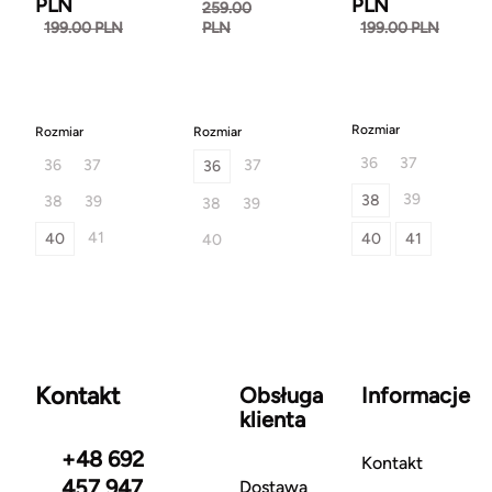
PLN
PLN
259.00
199.00 PLN
PLN
199.00 PLN
Rozmiar
Rozmiar
Rozmiar
36
37
36
37
37
36
39
38
38
39
38
39
41
40
40
41
40
Kontakt
Obsługa
Informacje
klienta
+48 692
Kontakt
457 947
Dostawa