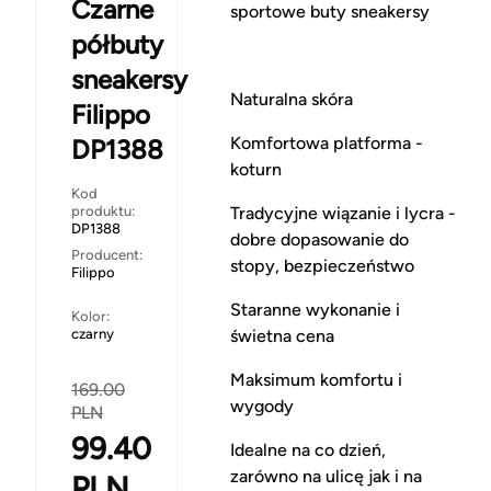
Czarne
sportowe buty sneakersy
półbuty
sneakersy
Naturalna skóra
Filippo
Komfortowa platforma -
DP1388
koturn
Kod
Tradycyjne wiązanie i lycra -
produktu:
DP1388
dobre dopasowanie do
Producent:
stopy, bezpieczeństwo
Filippo
Staranne wykonanie i
Kolor:
świetna cena
czarny
Maksimum komfortu i
169.00
wygody
PLN
99.40
Idealne na co dzień,
zarówno na ulicę jak i na
PLN