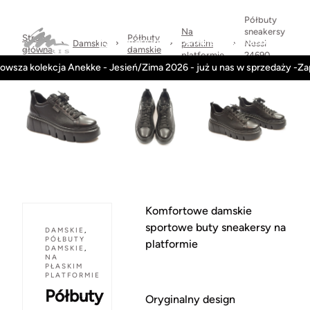
Sprawdzone
dni
Wysyłka
Kontakt
Regulamin
marki
na
w 24h
Półbuty
zwrot
Na
sneakersy
Strona
Półbuty
Kategorie
Obuwie-Wiosna26
Damskie
płaskim
Nessi
główna
damskie
platformie
24690
owsza kolekcja Anekke - Jesień/Zima 2026 - już u nas w sprzedaży -Z
czarny
Komfortowe damskie
sportowe buty sneakersy na
DAMSKIE
,
PÓŁBUTY
platformie
DAMSKIE
,
NA
PŁASKIM
PLATFORMIE
Półbuty
Oryginalny design