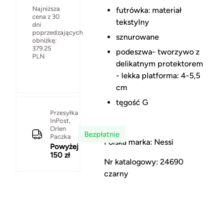
Najniższa
futrówka: materiał
cena z 30
tekstylny
dni
poprzedzających
sznurowane
obniżkę:
379.25
podeszwa- tworzywo z
PLN
delikatnym protektorem
- lekka platforma: 4-5,5
cm
tęgość G
Przesyłka
InPost,
Orlen
Bezpłatnie
Paczka
Polska marka: Nessi
Powyżej
150 zł
Nr katalogowy: 24690
czarny