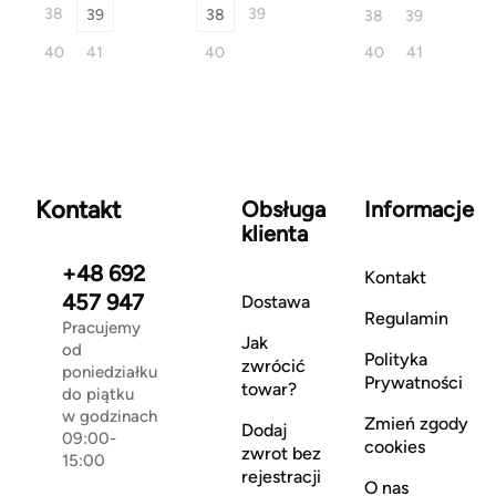
38
39
39
38
38
39
40
41
40
40
41
Kontakt
Obsługa
Informacje
klienta
+48 692
Kontakt
457 947
Dostawa
Regulamin
Pracujemy
Jak
od
Polityka
zwrócić
poniedziałku
Prywatności
towar?
do piątku
w godzinach
Zmień zgody
Dodaj
09:00-
cookies
zwrot bez
15:00
rejestracji
O nas