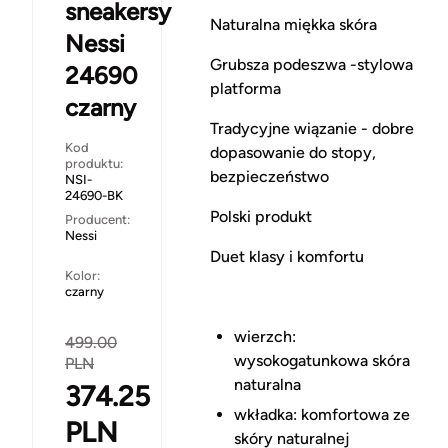
sneakersy
Naturalna miękka skóra
Nessi
Grubsza podeszwa -stylowa
24690
platforma
czarny
Tradycyjne wiązanie - dobre
Kod
dopasowanie do stopy,
produktu:
bezpieczeństwo
NSI-
24690-BK
Polski produkt
Producent:
Nessi
Duet klasy i komfortu
Kolor:
czarny
wierzch:
499.00
wysokogatunkowa skóra
PLN
naturalna
374.25
wkładka: komfortowa ze
PLN
skóry naturalnej