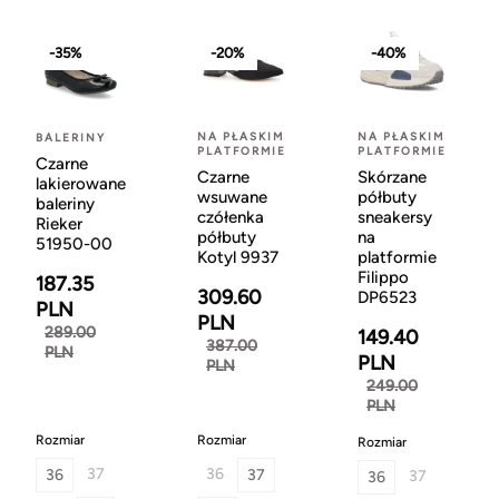
-35%
-20%
-40%
NA PŁASKIM
NA PŁASKIM
BALERINY
PLATFORMIE
PLATFORMIE
Czarne
Czarne
Skórzane
lakierowane
wsuwane
półbuty
baleriny
czółenka
sneakersy
Rieker
półbuty
na
51950-00
Kotyl 9937
platformie
Filippo
187.35
309.60
DP6523
PLN
PLN
289.00
149.40
387.00
PLN
PLN
PLN
249.00
PLN
Rozmiar
Rozmiar
Rozmiar
37
36
36
37
37
36