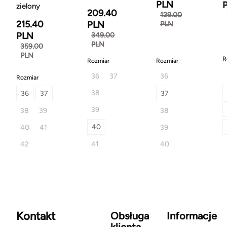
PLN
zielony
209.40
129.00
215.40
PLN
PLN
PLN
349.00
PLN
359.00
PLN
R
Rozmiar
Rozmiar
36
37
36
Rozmiar
38
36
37
37
39
38
39
38
40
40
41
39
42
41
40
Kontakt
Obsługa
Informacje