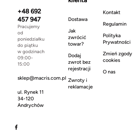
klienta
+48 692
Kontakt
457 947
Dostawa
Regulamin
Pracujemy
Jak
od
Polityka
zwrócić
poniedziałku
Prywatności
towar?
do piątku
w godzinach
Zmień zgody
Dodaj
09:00-
cookies
zwrot bez
15:00
rejestracji
O nas
sklep@macris.com.pl
Zwroty i
reklamacje
ul. Rynek 11
34-120
Andrychów