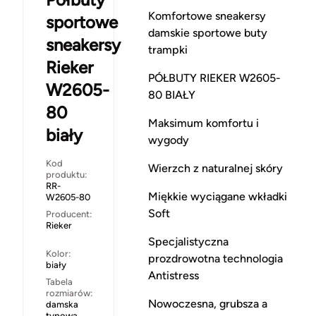
Komfortowe sneakersy
sportowe
damskie sportowe buty
sneakersy
trampki
Rieker
PÓŁBUTY RIEKER W2605-
W2605-
80 BIAŁY
80
Maksimum komfortu i
biały
wygody
Kod
Wierzch z naturalnej skóry
produktu:
RR-
Miękkie wyciągane wkładki
W2605-80
Soft
Producent:
Rieker
Specjalistyczna
Kolor:
prozdrowotna technologia
biały
Antistress
Tabela
rozmiarów:
Nowoczesna, grubsza a
damska
typowa