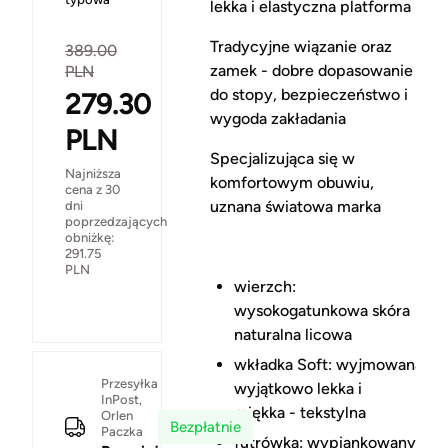
lekka i elastyczna platforma
Tradycyjne wiązanie oraz
389.00
zamek - dobre dopasowanie
PLN
do stopy, bezpieczeństwo i
279.30
wygoda zakładania
PLN
Specjalizująca się w
Najniższa
komfortowym obuwiu,
cena z 30
uznana światowa marka
dni
poprzedzających
obniżkę:
291.75
PLN
wierzch:
wysokogatunkowa skóra
naturalna licowa
wkładka Soft: wyjmowana,
Przesyłka
wyjątkowo lekka i
InPost,
miękka - tekstylna
Orlen
Bezpłatnie
Paczka
futrówka: wypiankowany