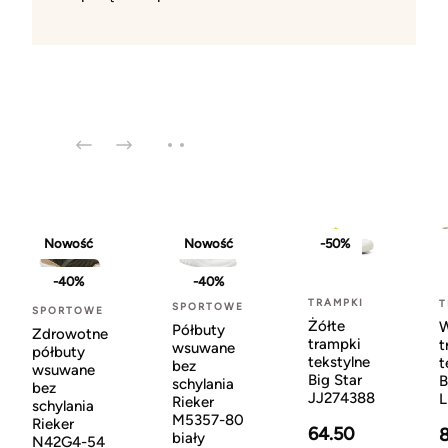
Nowość
Nowość
-50%
-40%
-40%
TRAMPKI
T
SPORTOWE
SPORTOWE
Żółte
W
Półbuty
Zdrowotne
trampki
t
wsuwane
półbuty
tekstylne
t
bez
wsuwane
Big Star
B
schylania
bez
JJ274388
L
Rieker
schylania
M5357-80
Rieker
64.50
biały
N42G4-54