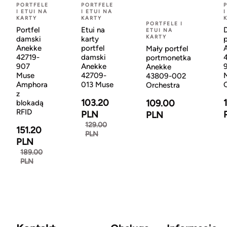
PORTFELE
PORTFELE
I ETUI NA
I ETUI NA
I
KARTY
KARTY
PORTFELE I
Portfel
Etui na
ETUI NA
KARTY
damski
karty
p
Anekke
portfel
Mały portfel
42719-
damski
portmonetka
907
Anekke
Anekke
Muse
42709-
43809-002
Amphora
013 Muse
Orchestra
z
103.20
109.00
blokadą
RFID
PLN
PLN
129.00
151.20
PLN
PLN
189.00
PLN