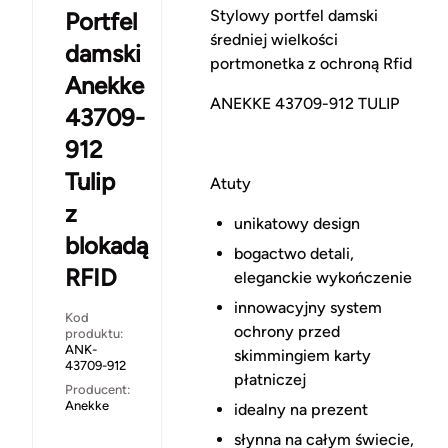
Stylowy portfel damski
Portfel
średniej wielkości
damski
portmonetka z ochroną Rfid
Anekke
ANEKKE 43709-912 TULIP
43709-
912
Tulip
Atuty
z
unikatowy design
blokadą
bogactwo detali,
RFID
eleganckie wykończenie
innowacyjny system
Kod
ochrony przed
produktu:
ANK-
skimmingiem karty
43709-912
płatniczej
Producent:
Anekke
idealny na prezent
słynna na całym świecie,