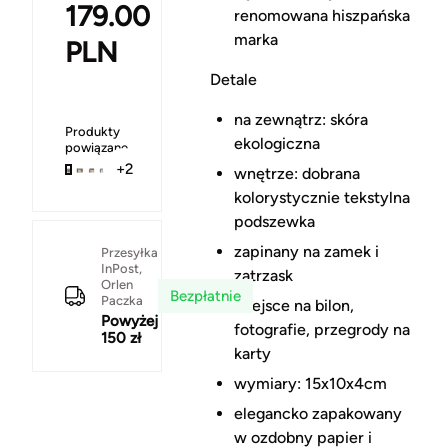
179.00
renomowana hiszpańska
marka
PLN
Detale
na zewnątrz: skóra
Produkty
ekologiczna
powiązane
+2
wnętrze: dobrana
kolorystycznie tekstylna
podszewka
zapinany na zamek i
Przesyłka
InPost,
zatrzask
Orlen
Bezpłatnie
Paczka
miejsce na bilon,
Powyżej
fotografie, przegrody na
150 zł
karty
wymiary: 15x10x4cm
elegancko zapakowany
w ozdobny papier i