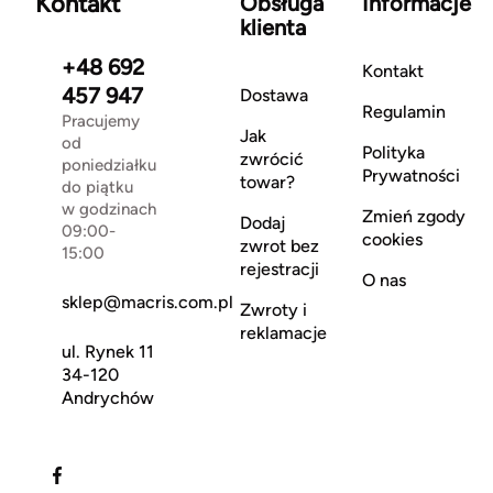
Kontakt
Obsługa
Informacje
klienta
+48 692
Kontakt
457 947
Dostawa
Regulamin
Pracujemy
Jak
od
Polityka
zwrócić
poniedziałku
Prywatności
towar?
do piątku
w godzinach
Zmień zgody
Dodaj
09:00-
cookies
zwrot bez
15:00
rejestracji
O nas
sklep@macris.com.pl
Zwroty i
reklamacje
ul. Rynek 11
34-120
Andrychów