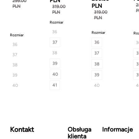
PLN
299.00
PLN
2
PLN
319.00
P
PLN
319.00
PLN
Rozmiar
36
Rozmiar
Ro
Rozmiar
37
36
3
36
38
37
3
37
39
38
3
38
40
39
3
39
41
40
40
4
Kontakt
Obsługa
Informacje
klienta