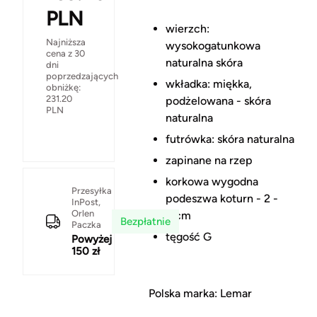
PLN
wierzch:
Najniższa
wysokogatunkowa
cena z 30
naturalna skóra
dni
poprzedzających
wkładka: miękka,
obniżkę:
231.20
podżelowana - skóra
PLN
naturalna
futrówka: skóra naturalna
zapinane na rzep
korkowa wygodna
Przesyłka
podeszwa koturn - 2 -
InPost,
Orlen
6 cm
Bezpłatnie
Paczka
tęgość G
Powyżej
150 zł
Polska marka: Lemar