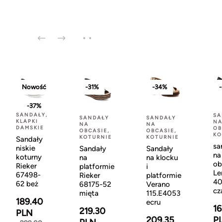
Nowość
-31%
-34%
-37%
SANDAŁY,
SA
SANDAŁY
SANDAŁY
KLAPKI
N
NA
NA
DAMSKIE
OB
OBCASIE,
OBCASIE,
KO
KOTURNIE
KOTURNIE
Sandały
sa
niskie
Sandały
Sandały
na
koturny
na
na klocku
ob
Rieker
platformie
i
Le
67498-
Rieker
platformie
40
62 beż
68175-52
Verano
cz
mięta
115.E4053
189.40
ecru
16
219.30
PLN
209.35
P