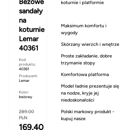
Beżowe
koturnie i platformie
sandały
na
Maksimum komfortu i
koturnie
wygody
Lemar
Skórzany wierzch i wnętrze
40361
Proste zakładanie, dobre
Kod
trzymanie stopy
produktu:
40361
Komfortowa platforma
Producent:
Lemar
Model ładnie prezentuje się
Kolor:
na nodze, kryje jej
beżowy
niedoskonałości
Polski markowy produkt -
289.00
PLN
kupuj nasze
169.40