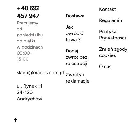
+48 692
Kontakt
457 947
Dostawa
Regulamin
Pracujemy
Jak
od
Polityka
zwrócić
poniedziałku
Prywatności
towar?
do piątku
w godzinach
Zmień zgody
Dodaj
09:00-
cookies
zwrot bez
15:00
rejestracji
O nas
sklep@macris.com.pl
Zwroty i
reklamacje
ul. Rynek 11
34-120
Andrychów