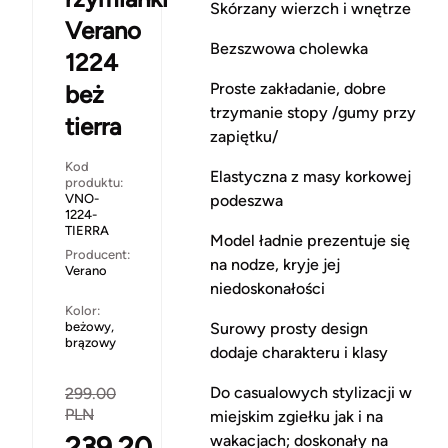
Skórzany wierzch i wnętrze
Verano
Bezszwowa cholewka
1224
Proste zakładanie, dobre
beż
trzymanie stopy /gumy przy
tierra
zapiętku/
Kod
Elastyczna z masy korkowej
produktu:
VNO-
podeszwa
1224-
TIERRA
Model ładnie prezentuje się
Producent:
na nodze, kryje jej
Verano
niedoskonałości
Kolor:
beżowy,
Surowy prosty design
brązowy
dodaje charakteru i klasy
Do casualowych stylizacji w
299.00
PLN
miejskim zgiełku jak i na
239.20
wakacjach; doskonały na