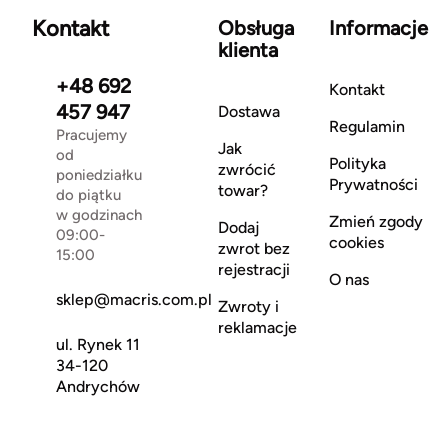
Kontakt
Obsługa
Informacje
klienta
+48 692
Kontakt
457 947
Dostawa
Regulamin
Pracujemy
Jak
od
Polityka
zwrócić
poniedziałku
Prywatności
towar?
do piątku
w godzinach
Zmień zgody
Dodaj
09:00-
cookies
zwrot bez
15:00
rejestracji
O nas
sklep@macris.com.pl
Zwroty i
reklamacje
ul. Rynek 11
34-120
Andrychów