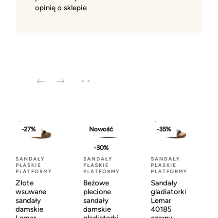
opinię o sklepie
-27%
Nowość
-35%
-30%
SANDAŁY
SANDAŁY
SANDAŁY
PŁASKIE
PŁASKIE
PŁASKIE
PLATFORMY
PLATFORMY
PLATFORMY
Złote
Beżowe
Sandały
wsuwane
plecione
gladiatorki
sandały
sandały
Lemar
damskie
damskie
40185
Lemar
gladiatorki
czarny