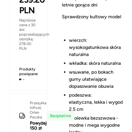
letnie gorące dni
PLN
Sprawdzony kultowy model
Najniższa
cena z 30
dni
poprzedzających
obniżkę:
wierzch:
278.00
wysokogatunkowa skóra
PLN
naturalna
wkładka: skóra naturalna
Produkty
wsuwane, po bokach
powiązane
gumy ułatwiające
dopasowanie obuwia
podeszwa:
elastyczna, lekka i wygodna
Przesyłka
InPost,
2,5 cm
Orlen
Bezpłatnie
Paczka
cholewka bezszwowa -
Powyżej
modne i mega wygodne
150 zł