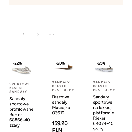
-22%
-20%
-25%
SANDAŁY
SANDAŁY
SPORTOWE
PŁASKIE
PŁASKIE
KLAPKI
PLATFORMY
PLATFORMY
SANDAŁY
Brązowe
Sandały
Sandały
sandały
sportowe
sportowe
Maciejka
na lekkiej
profilowane
03619
platformie
Rieker
Rieker
68866-40
159.20
64074-40
szary
szary
PLN