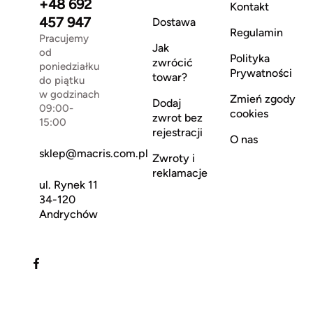
+48 692
Kontakt
457 947
Dostawa
Regulamin
Pracujemy
Jak
od
Polityka
zwrócić
poniedziałku
Prywatności
towar?
do piątku
w godzinach
Zmień zgody
Dodaj
09:00-
cookies
zwrot bez
15:00
rejestracji
O nas
sklep@macris.com.pl
Zwroty i
reklamacje
ul. Rynek 11
34-120
Andrychów