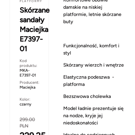
PLATFORMY
damskie na niskiej
Skórzane
platformie, letnie skórzane
sandały
buty
Maciejka
E7397-
Funkcjonalność, komfort i
01
styl
Kod
Skórzany wierzch i wnętrze
produktu:
MKA-
E7397-01
Elastyczna podeszwa -
Producent:
platforma
Maciejka
Bezszwowa cholewka
Kolor:
czarny
Model ładnie prezentuje się
na nodze, kryje jej
299.00
niedoskonałości
PLN
Idealne do codziennych