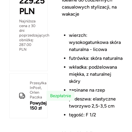
229.25
casualowych stylizacji, na
PLN
wakacje
Najniższa
cena z 30
dni
wierzch:
poprzedzających
obniżkę:
wysokogatunkowa skóra
287.00
naturalna - licowa
PLN
futrówka: skóra naturalna
wkładka: podżelowana
miękka, z naturalnej
skóry
Przesyłka
InPost,
zapinane na rzep
Orlen
Bezpłatnie
Paczka
podeszwa: elastyczne
Powyżej
tworzywo 2,5-3,5 cm
150 zł
tęgość: F 1/2