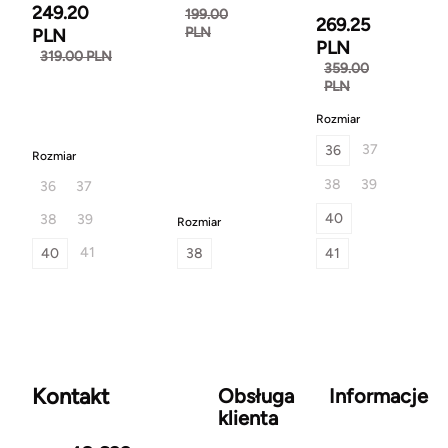
249.20
199.00
269.25
PLN
PLN
PLN
319.00 PLN
359.00
PLN
Rozmiar
37
36
Rozmiar
38
39
36
37
40
38
39
Rozmiar
41
40
38
41
Kontakt
Obsługa
Informacje
klienta