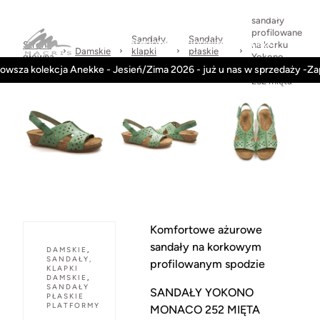
Sprawdzone
dni
Wysyłka
Kontakt
Regulamin
marki
na
w 24h
sandały
zwrot
profilowane
Sandały,
Sandały
Kategorie
Obuwie-Wiosna26
Strona
na korku
Damskie
klapki
płaskie
główna
Yokono
damskie
platformy
owsza kolekcja Anekke - Jesień/Zima 2026 - już u nas w sprzedaży -Z
Monaco-
252 mięta
Komfortowe ażurowe
sandały na korkowym
DAMSKIE
,
SANDAŁY,
profilowanym spodzie
KLAPKI
DAMSKIE
,
SANDAŁY
SANDAŁY YOKONO
PŁASKIE
PLATFORMY
MONACO 252 MIĘTA