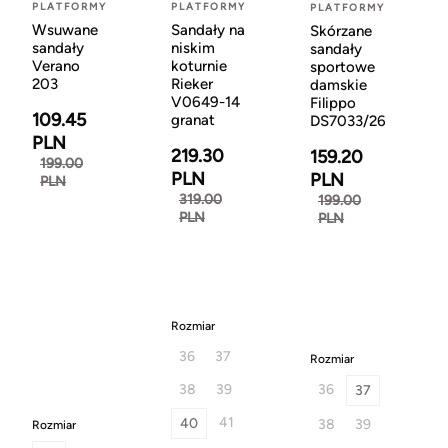
PLATFORMY
PLATFORMY
PLATFORMY
Wsuwane
Sandały na
Skórzane
sandały
niskim
sandały
Verano
koturnie
sportowe
203
Rieker
damskie
V0649-14
Filippo
109.45
granat
DS7033/26
PLN
219.30
159.20
199.00
PLN
PLN
PLN
319.00
199.00
PLN
PLN
Rozmiar
36
37
Rozmiar
38
39
36
37
41
40
38
39
Rozmiar