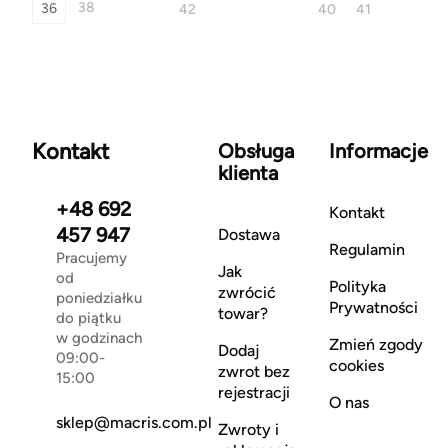
38
36
42
40
41
Kontakt
Obsługa
Informacje
klienta
+48 692
Kontakt
457 947
Dostawa
Regulamin
Pracujemy
Jak
od
Polityka
zwrócić
poniedziałku
Prywatności
towar?
do piątku
w godzinach
Zmień zgody
Dodaj
09:00-
cookies
zwrot bez
15:00
rejestracji
O nas
sklep@macris.com.pl
Zwroty i