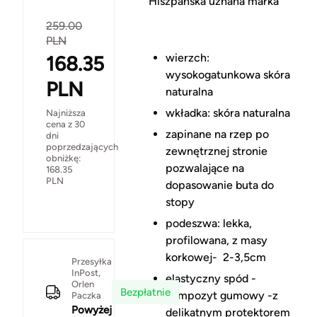
Hiszpańska uznana marka
259.00
PLN
wierzch:
168.35
wysokogatunkowa skóra
PLN
naturalna
wkładka: skóra naturalna
Najniższa
cena z 30
zapinane na rzep po
dni
poprzedzających
zewnętrznej stronie
obniżkę:
pozwalające na
168.35
PLN
dopasowanie buta do
stopy
podeszwa: lekka,
profilowana, z masy
korkowej- 2-3,5cm
Przesyłka
InPost,
elastyczny spód -
Orlen
Bezpłatnie
kompozyt gumowy -z
Paczka
Powyżej
delikatnym protektorem