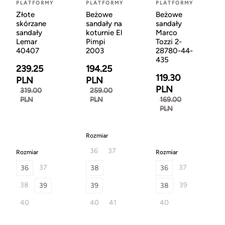
PLATFORMY
PLATFORMY
PLATFORMY
Złote
Beżowe
Beżowe
skórzane
sandały na
sandały
sandały
koturnie El
Marco
Lemar
Pimpi
Tozzi 2-
40407
2003
28780-44-
435
239.25
194.25
119.30
PLN
PLN
PLN
319.00
259.00
PLN
PLN
169.00
PLN
Rozmiar
36
37
Rozmiar
Rozmiar
37
37
36
38
36
38
39
39
39
38
40
40
41
40