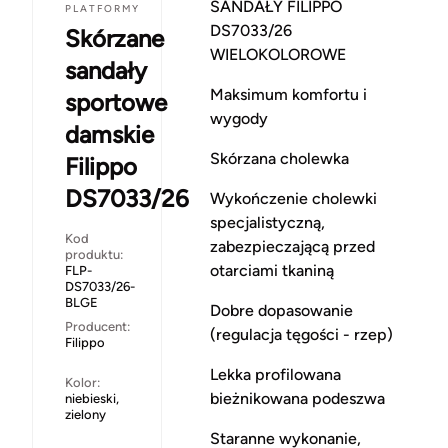
SANDAŁY FILIPPO
PLATFORMY
DS7033/26
Skórzane
WIELOKOLOROWE
sandały
Maksimum komfortu i
sportowe
wygody
damskie
Skórzana cholewka
Filippo
DS7033/26
Wykończenie cholewki
specjalistyczną,
Kod
zabezpieczającą przed
produktu:
otarciami tkaniną
FLP-
DS7033/26-
BLGE
Dobre dopasowanie
Producent:
(regulacja tęgości - rzep)
Filippo
Lekka profilowana
Kolor:
bieżnikowana podeszwa
niebieski,
zielony
Staranne wykonanie,