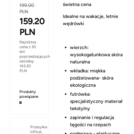
świetna cena
199.00
PLN
Idealne na wakacje, letnie
159.20
wędrówki
PLN
Najniższa
cena z 30
wierzch:
dni
wysokogatunkowa skóra
poprzedzających
obniżkę:
naturalna
143.20
wkładka: miękka
PLN
podżelowana- skóra
ekologiczna
Produkty
futrówka:
powiązane
specjalistyczny materiał
tekstylny
zapinanie i regulacja
tęgości na rzepach
Przesyłka
InPost,
podeszwa - elastyczne