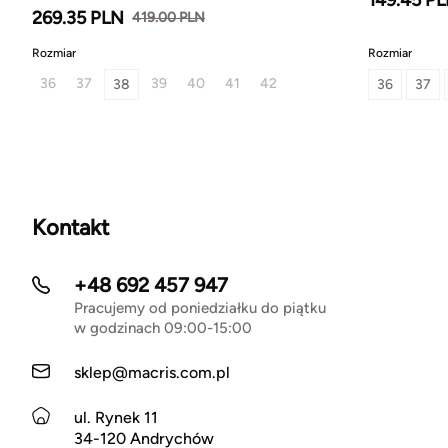
269.35 PLN
419.00 PLN
Rozmiar
Rozmiar
36
37
39
40
41
42
38
36
37
Kontakt
+48 692 457 947
Pracujemy od poniedziałku do piątku
w godzinach 09:00-15:00
sklep@macris.com.pl
ul. Rynek 11
34-120 Andrychów