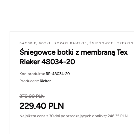
DAMSKIE
,
BOTKI I KOZAKI DAMSKIE
,
ŚNIEGOWCE I TREKKIN
Śniegowce botki z membraną Tex
Rieker 48034-20
Kod produktu:
RR-48034-20
Producent:
Rieker
379.00
PLN
229.40
PLN
Najniższa cena z 30 dni poprzedzających obniżkę:
246.35
PLN