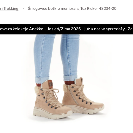
i Trekkingi
Śniegowce botki z membraną Tex Rieker 48034-20
Anekke
Rieker
Nowości
Promocje
owsza kolekcja Anekke - Jesień/Zima 2026 - już u nas w sprzedaży -Z