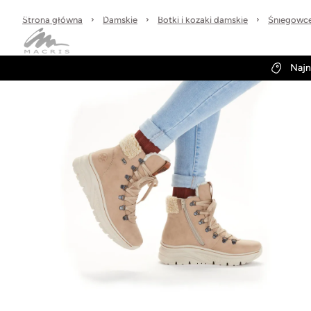
Sprawdzone marki
30 dni na zwrot
Wysyłka w 24h
Strona główna
Damskie
Botki i kozaki damskie
Śniegowce 
Kategorie
Obuwie-Wiosna26
Najn