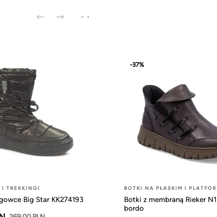
-37%
I TREKKINGI
BOTKI NA PŁASKIM I PLATFOR
egowce Big Star KK274193
Botki z membraną Rieker N
bordo
LN
269.00 PLN