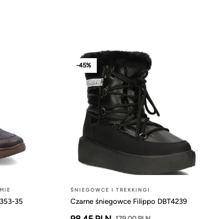
-45%
MIE
ŚNIEGOWCE I TREKKINGI
1353-35
Czarne śniegowce Filippo DBT4239
98.45 PLN
179.00 PLN