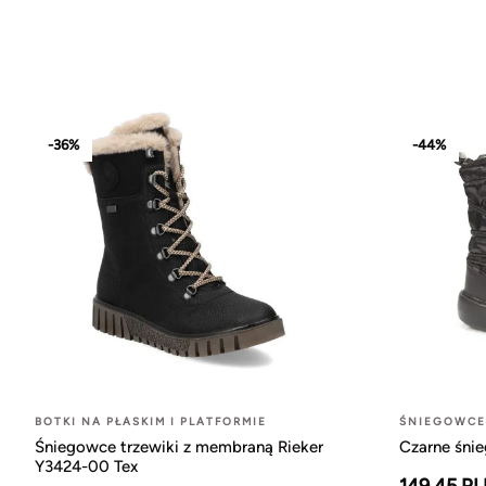
-36%
-44%
BOTKI NA PŁASKIM I PLATFORMIE
ŚNIEGOWCE 
Śniegowce trzewiki z membraną Rieker
Czarne śni
Y3424-00 Tex
149.45 P