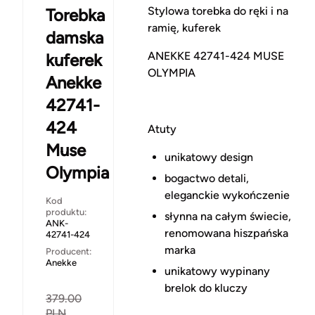
Stylowa torebka do ręki i na
Torebka
ramię, kuferek
damska
ANEKKE 42741-424 MUSE
kuferek
OLYMPIA
Anekke
42741-
424
Atuty
Muse
unikatowy design
Olympia
bogactwo detali,
eleganckie wykończenie
Kod
produktu:
słynna na całym świecie,
ANK-
renomowana hiszpańska
42741-424
marka
Producent:
Anekke
unikatowy wypinany
brelok do kluczy
379.00
PLN