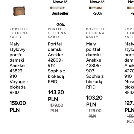
Nowość
Nowość
No
Bestseller
-20%
-
-20%
PORTFELE
PORTFELE
PORTFELE
PORT
I ETUI NA
I ETUI NA
I ETUI NA
I ET
KARTY
KARTY
KARTY
KAR
Mały
Portfel
Mały
Mał
stylowy
damski
portfel
styl
portfel
Anekke
damski
port
damski
42809-
Anekke
dam
Anekke
912
42809-
Ane
43829-
Sophia z
903
427
910
blokadą
Sophia z
910
Voyage z
RFID
blokadą
Muse
blokadą
RFID
blok
143.20
RFID
RFID
103.20
PLN
159.00
127
PLN
179.00
PLN
PL
PLN
129.00
PLN
159
PL