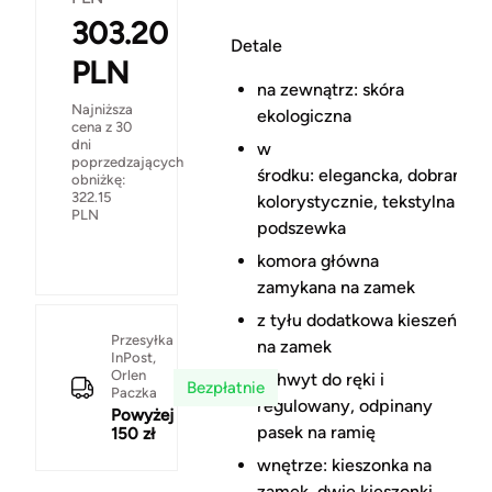
303.20
Detale
PLN
na zewnątrz: skóra
Najniższa
ekologiczna
cena z 30
dni
w
poprzedzających
środku: elegancka, dobrana
obniżkę:
322.15
kolorystycznie, tekstylna
PLN
podszewka
komora główna
zamykana na zamek
z tyłu dodatkowa kieszeń
Przesyłka
na zamek
InPost,
Orlen
uchwyt do ręki i
Bezpłatnie
Paczka
regulowany, odpinany
Powyżej
pasek na ramię
150 zł
wnętrze: kieszonka na
zamek, dwie kieszonki