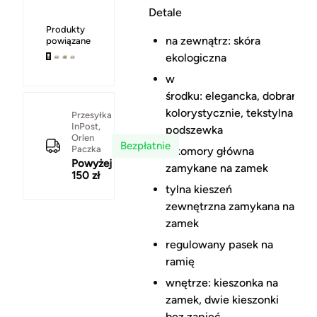
Detale
Produkty
na zewnątrz: skóra
powiązane
ekologiczna
w
środku: elegancka, dobrana
kolorystycznie, tekstylna
Przesyłka
InPost,
podszewka
Orlen
Bezpłatnie
Paczka
3 komory główna
Powyżej
zamykane na zamek
150 zł
tylna kieszeń
zewnętrzna zamykana na
zamek
regulowany pasek na
ramię
wnętrze: kieszonka na
zamek, dwie kieszonki
bez zapięć