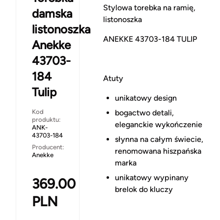
Stylowa torebka na ramię,
damska
listonoszka
listonoszka
ANEKKE 43703-184 TULIP
Anekke
43703-
184
Atuty
Tulip
unikatowy design
Kod
bogactwo detali,
produktu:
eleganckie wykończenie
ANK-
43703-184
słynna na całym świecie,
Producent:
renomowana hiszpańska
Anekke
marka
unikatowy wypinany
369.00
brelok do kluczy
PLN