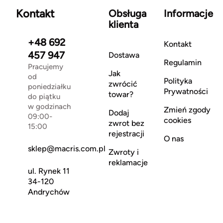
Kontakt
Obsługa
Informacje
klienta
+48 692
Kontakt
457 947
Dostawa
Regulamin
Pracujemy
Jak
od
Polityka
zwrócić
poniedziałku
Prywatności
towar?
do piątku
w godzinach
Zmień zgody
Dodaj
09:00-
cookies
zwrot bez
15:00
rejestracji
O nas
sklep@macris.com.pl
Zwroty i
reklamacje
ul. Rynek 11
34-120
Andrychów