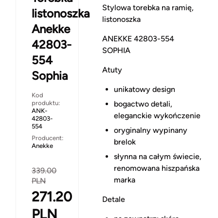
Stylowa torebka na ramię,
listonoszka
listonoszka
Anekke
ANEKKE 42803-554
42803-
SOPHIA
554
Atuty
Sophia
unikatowy design
Kod
produktu:
bogactwo detali,
ANK-
eleganckie wykończenie
42803-
554
oryginalny wypinany
Producent:
brelok
Anekke
słynna na całym świecie,
renomowana hiszpańska
339.00
marka
PLN
271.20
Detale
PLN