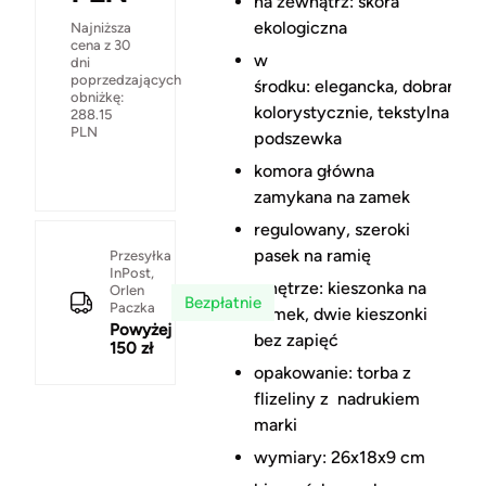
na zewnątrz: skóra
ekologiczna
Najniższa
cena z 30
w
dni
poprzedzających
środku: elegancka, dobrana
obniżkę:
kolorystycznie, tekstylna
288.15
PLN
podszewka
komora główna
zamykana na zamek
regulowany, szeroki
pasek na ramię
Przesyłka
InPost,
wnętrze: kieszonka na
Orlen
Bezpłatnie
Paczka
zamek, dwie kieszonki
Powyżej
bez zapięć
150 zł
opakowanie: torba z
flizeliny z nadrukiem
marki
wymiary: 26x18x9 cm