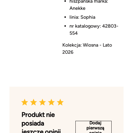
hiszpańska marka:
Anekke
linia: Sophia
nr katalogowy: 42803-
554
Kolekcja: Wiosna - Lato
2026
Produkt nie
posiada
Dodaj
pierwszą
jeszcze opinii
opinię