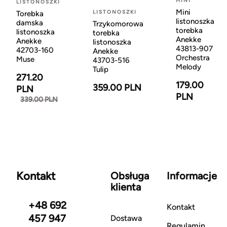
MINI
LISTONOSZKI
Mini
LISTONOSZKI
Torebka
listonoszka
damska
Trzykomorowa
torebka
listonoszka
torebka
Anekke
Anekke
listonoszka
43813-907
42703-160
Anekke
Orchestra
Muse
43703-516
Melody
Tulip
271.20
179.00
359.00 PLN
PLN
PLN
339.00 PLN
Kontakt
Obsługa
Informacje
klienta
+48 692
Kontakt
457 947
Dostawa
Regulamin