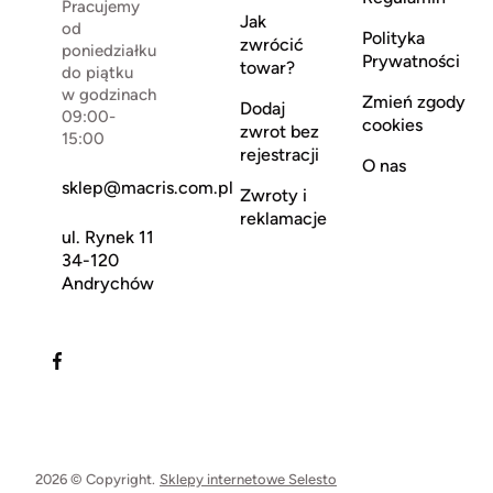
Pracujemy
Jak
od
Polityka
zwrócić
poniedziałku
Prywatności
towar?
do piątku
w godzinach
Zmień zgody
Dodaj
09:00-
cookies
zwrot bez
15:00
rejestracji
O nas
sklep@macris.com.pl
Zwroty i
reklamacje
ul. Rynek 11
34-120
Andrychów
2026 © Copyright.
Sklepy internetowe Selesto