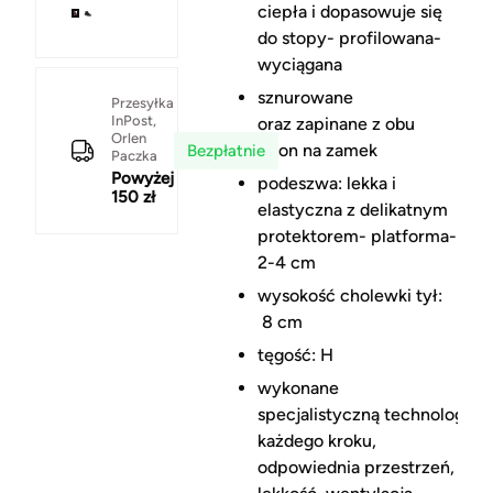
ciepła i dopasowuje się
do stopy- profilowana-
wyciągana
sznurowane
Przesyłka
InPost,
oraz zapinane z obu
Orlen
stron na zamek
Bezpłatnie
Paczka
Powyżej
podeszwa: lekka i
150 zł
elastyczna z delikatnym
protektorem- platforma-
2-4 cm
wysokość cholewki tył:
8 cm
tęgość: H
wykonane
specjalistyczną technologią A
każdego kroku,
odpowiednia przestrzeń,