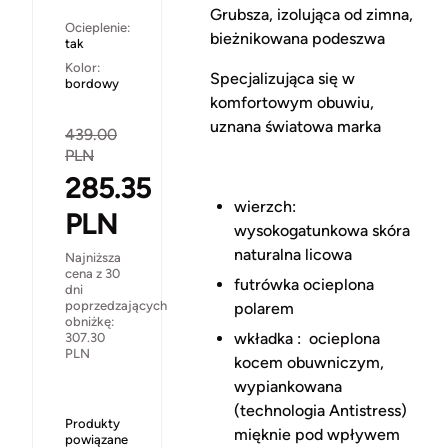
Grubsza, izolująca od zimna,
Ocieplenie:
bieżnikowana podeszwa
tak
Kolor:
Specjalizująca się w
bordowy
komfortowym obuwiu,
uznana światowa marka
439.00
PLN
285.35
wierzch:
PLN
wysokogatunkowa skóra
naturalna licowa
Najniższa
cena z 30
futrówka ocieplona
dni
poprzedzających
polarem
obniżkę:
wkładka : ocieplona
307.30
PLN
kocem obuwniczym,
wypiankowana
(technologia Antistress)
Produkty
mięknie pod wpływem
powiązane