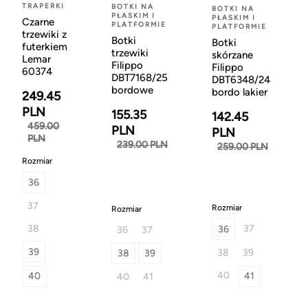
TRAPERKI
BOTKI NA
BOTKI NA
PŁASKIM I
PŁASKIM I
Czarne
PLATFORMIE
PLATFORMIE
trzewiki z
Botki
Botki
futerkiem
trzewiki
skórzane
Lemar
Filippo
Filippo
60374
DBT7168/25
DBT6348/24
bordowe
bordo lakier
249.45
PLN
155.35
142.45
459.00
PLN
PLN
PLN
239.00 PLN
259.00 PLN
Rozmiar
36
37
Rozmiar
Rozmiar
38
37
36
36
37
39
38
39
38
39
40
40
41
40
41