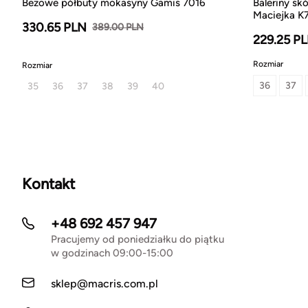
Beżowe półbuty mokasyny Gamis 7016
Baleriny sk
Maciejka K
330.65 PLN
389.00 PLN
229.25 P
Rozmiar
Rozmiar
36
37
35
36
37
38
39
40
Kontakt
+48 692 457 947
Pracujemy od poniedziałku do piątku
w godzinach 09:00-15:00
sklep@macris.com.pl