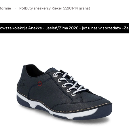
tformie
Półbuty sneakersy Rieker 55901-14 granat
Anekke
Rieker
Nowości
Promocje
owsza kolekcja Anekke - Jesień/Zima 2026 - już u nas w sprzedaży -Z