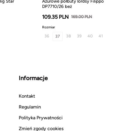
ig Star
Ażurowe półbuty lordsy Filippo
DP7710/26 beż
109.35 PLN
169.00 PLN
Rozmiar
36
38
39
40
41
37
Informacje
Kontakt
Regulamin
Polityka Prywatności
Zmień zgody cookies