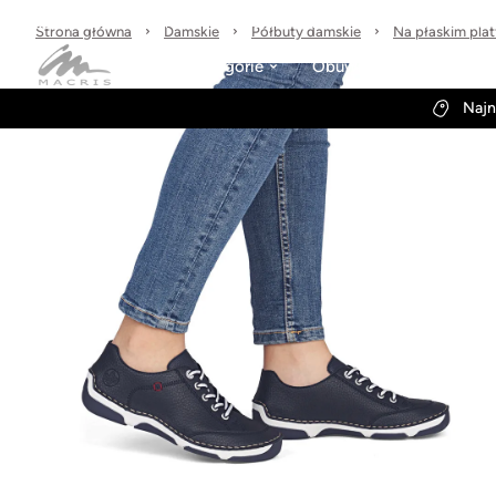
Sprawdzone marki
30 dni na zwrot
Wysyłka w 24h
Strona główna
Damskie
Półbuty damskie
Na płaskim pla
Kategorie
Obuwie-Wiosna26
Najn