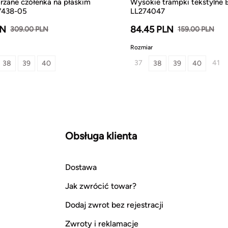
órzane czółenka na płaskim
Wysokie trampki tekstylne B
7438-05
LL274047
LN
84.45 PLN
309.00 PLN
159.00 PLN
Rozmiar
37
41
38
39
40
38
39
40
Obsługa klienta
Dostawa
Jak zwrócić towar?
Dodaj zwrot bez rejestracji
Zwroty i reklamacje