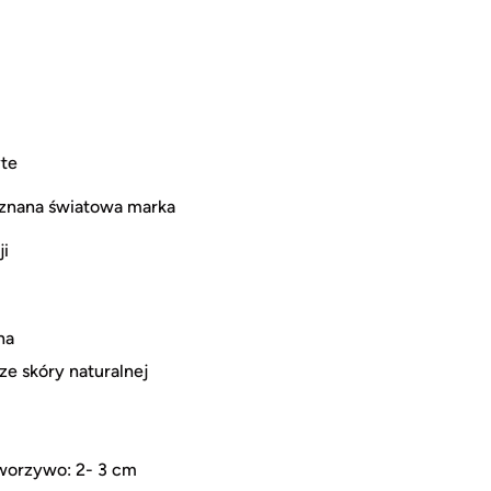
yte
uznana światowa marka
ji
na
e skóry naturalnej
tworzywo: 2- 3 cm