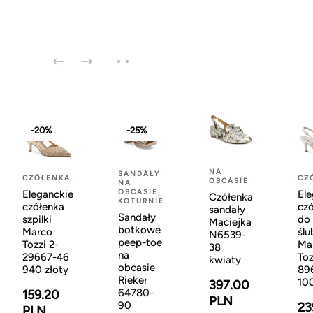
-20%
-25%
NA
SANDAŁY
CZÓŁENKA
CZ
OBCASIE
NA
OBCASIE,
Eleganckie
Ele
Czółenka
KOTURNIE
czółenka
cz
sandały
Sandały
szpilki
do
Maciejka
botkowe
Marco
ślu
N6539-
peep-toe
Tozzi 2-
Ma
38
na
29667-46
Toz
kwiaty
obcasie
940 złoty
89
Rieker
10
397.00
64780-
159.20
PLN
90
23
PLN