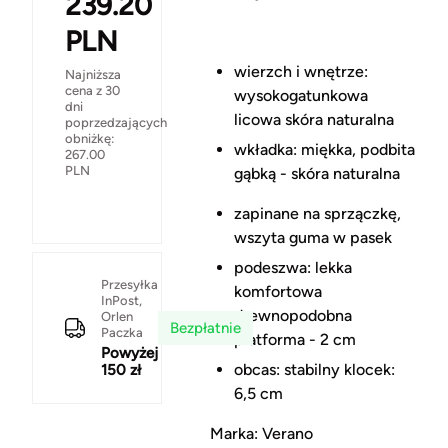
239.20
PLN
wierzch i wnętrze:
Najniższa
cena z 30
wysokogatunkowa
dni
licowa skóra naturalna
poprzedzających
obniżkę:
wkładka: miękka, podbita
267.00
PLN
gąbką - skóra naturalna
zapinane na sprzączkę,
wszyta guma w pasek
podeszwa: lekka
Przesyłka
komfortowa
InPost,
drewnopodobna
Orlen
Bezpłatnie
Paczka
platforma - 2 cm
Powyżej
obcas: stabilny klocek:
150 zł
6,5 cm
Marka: Verano