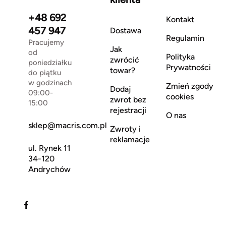
+48 692
Kontakt
457 947
Dostawa
Regulamin
Pracujemy
Jak
od
Polityka
zwrócić
poniedziałku
Prywatności
towar?
do piątku
w godzinach
Zmień zgody
Dodaj
09:00-
cookies
zwrot bez
15:00
rejestracji
O nas
sklep@macris.com.pl
Zwroty i
reklamacje
ul. Rynek 11
34-120
Andrychów