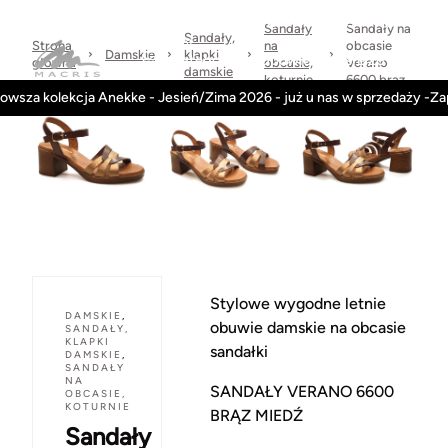
Sprawdzone
dni
Wysyłka
Kontakt
Regulamin
marki
na
w 24h
Sandały
Sandały na
Sandały,
zwrot
Strona
na
obcasie
Damskie
klapki
Kategorie
Obuwie-Wiosna26
główna
obcasie,
Verano
damskie
koturnie
6600 brąz
owsza kolekcja Anekke - Jesień/Zima 2026 - już u nas w sprzedaży -Z
Stylowe wygodne letnie
DAMSKIE
,
obuwie damskie na obcasie
SANDAŁY,
KLAPKI
sandałki
DAMSKIE
,
SANDAŁY
NA
SANDAŁY VERANO 6600
OBCASIE,
KOTURNIE
BRĄZ MIEDŹ
Sandały