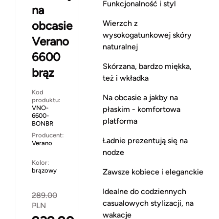
Funkcjonalność i styl
na
obcasie
Wierzch z
wysokogatunkowej skóry
Verano
naturalnej
6600
Skórzana, bardzo miękka,
brąz
też i wkładka
Kod
Na obcasie a jakby na
produktu:
VNO-
płaskim - komfortowa
6600-
platforma
BONBR
Producent:
Ładnie prezentują się na
Verano
nodze
Kolor:
brązowy
Zawsze kobiece i eleganckie
Idealne do codziennych
289.00
casualowych stylizacji, na
PLN
wakacje