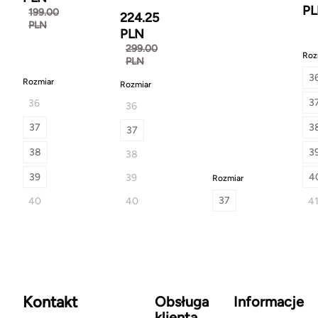
P
199.00
224.25
PLN
PLN
299.00
Roz
PLN
3
Rozmiar
Rozmiar
3
36
36
37
3
37
38
3
38
39
4
39
Rozmiar
37
40
40
4
Kontakt
Obsługa
Informacje
klienta