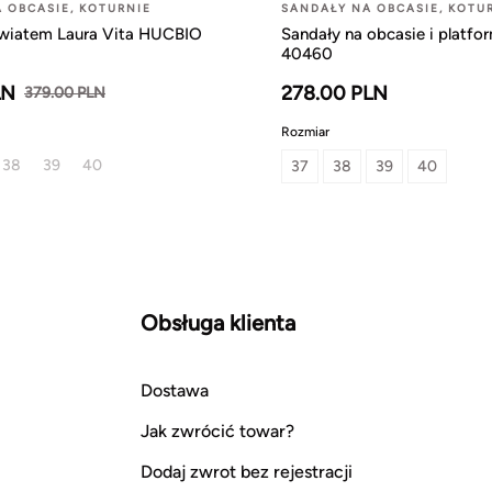
 OBCASIE, KOTURNIE
SANDAŁY NA OBCASIE, KOTU
kwiatem Laura Vita HUCBIO
Sandały na obcasie i platfo
40460
LN
278.00 PLN
379.00 PLN
Rozmiar
38
39
40
37
38
39
40
Obsługa klienta
Dostawa
Jak zwrócić towar?
Dodaj zwrot bez rejestracji