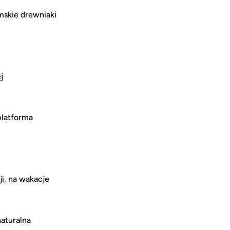
mskie drewniaki
j
platforma
i, na wakacje
aturalna