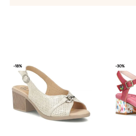
-18%
-30%