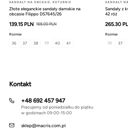
SANDAŁY NA OBCASIE, KOTURNIE
SANDAŁY NA
Złote eleganckie sandały damskie na
Sandały z 
obcasie Filippo DS7645/26
42 róż
139.15 PLN
265.30 P
169.00 PLN
Rozmiar
Rozmiar
39
36
36
37
38
40
41
37
Kontakt
+48 692 457 947
Pracujemy od poniedziałku do piątku
w godzinach 09:00-15:00
sklep@macris.com.pl