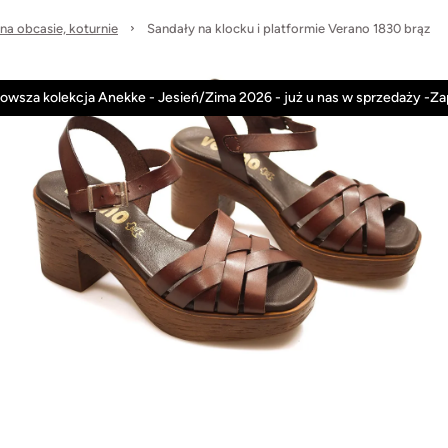
na obcasie, koturnie
Sandały na klocku i platformie Verano 1830 brąz
Anekke
Rieker
Nowości
Promocje
owsza kolekcja Anekke - Jesień/Zima 2026 - już u nas w sprzedaży -Z