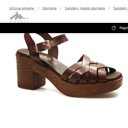
Sprawdzone marki
30 dni na zwrot
Wysyłka w 24h
Strona główna
Damskie
Sandały, klapki damskie
Sandały 
Kategorie
Obuwie-Wiosna26
Najn