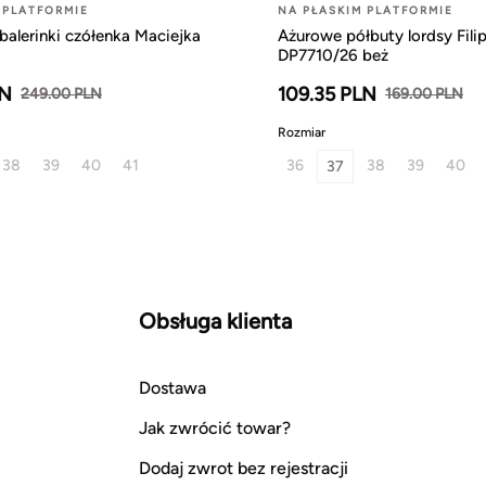
 PLATFORMIE
NA PŁASKIM PLATFORMIE
alerinki czółenka Maciejka
Ażurowe półbuty lordsy Fili
DP7710/26 beż
LN
109.35 PLN
249.00 PLN
169.00 PLN
Rozmiar
38
39
40
41
36
38
39
40
37
Obsługa klienta
Dostawa
Jak zwrócić towar?
Dodaj zwrot bez rejestracji