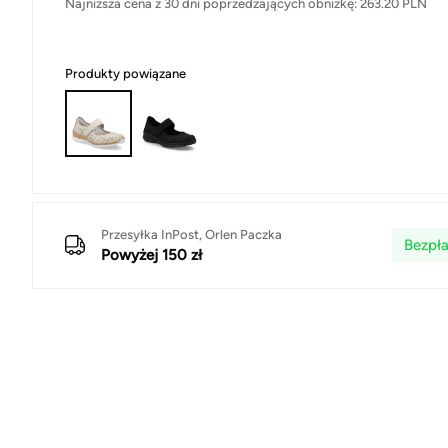
Najniższa cena z 30 dni poprzedzających obniżkę:
263.20
PLN
Produkty powiązane
Przesyłka InPost, Orlen Paczka
Bezpła
Powyżej 150 zł