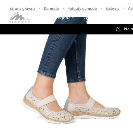
Sprawdzone marki
30 dni na zwrot
Wysyłka w 24h
Strona główna
Damskie
Półbuty damskie
Baleriny
Aż
Kategorie
Obuwie-Wiosna26
Najn