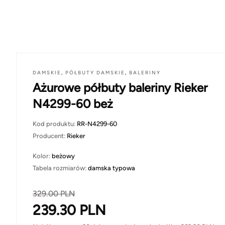
DAMSKIE
,
PÓŁBUTY DAMSKIE
,
BALERINY
Ażurowe półbuty baleriny Rieker
N4299-60 beż
Kod produktu:
RR-N4299-60
Producent:
Rieker
Kolor:
beżowy
Tabela rozmiarów:
damska typowa
329.00
PLN
239.30
PLN