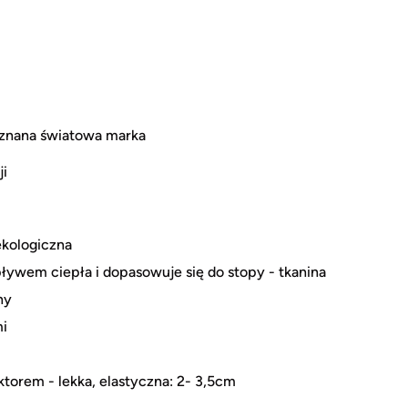
uznana światowa marka
ji
ekologiczna
ywem ciepła i dopasowuje się do stopy - tkanina
ny
i
torem - lekka, elastyczna: 2- 3,5cm