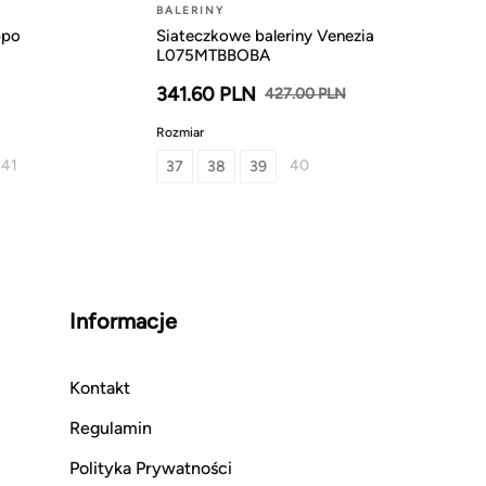
BALERINY
ppo
Siateczkowe baleriny Venezia
L075MTBBOBA
341.60 PLN
427.00 PLN
Rozmiar
41
40
37
38
39
Informacje
Kontakt
Regulamin
Polityka Prywatności