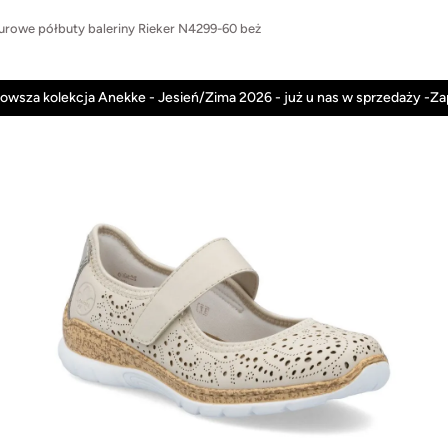
urowe półbuty baleriny Rieker N4299-60 beż
Anekke
Rieker
Nowości
Promocje
owsza kolekcja Anekke - Jesień/Zima 2026 - już u nas w sprzedaży -Z