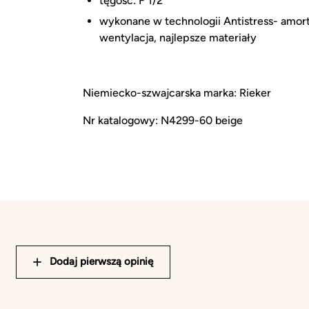
tęgość: F 1/2
wykonane w technologii Antistress- amort
wentylacja, najlepsze materiały
Niemiecko-szwajcarska marka: Rieker
Nr katalogowy: N4299-60 beige
Dodaj pierwszą opinię