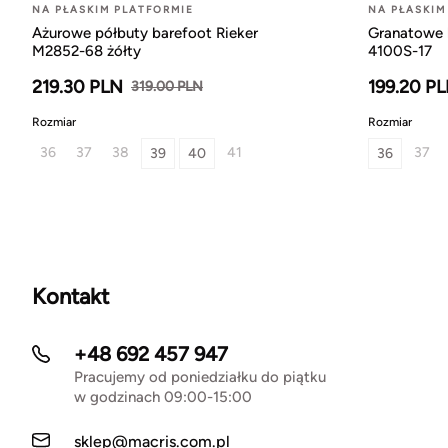
NA PŁASKIM PLATFORMIE
NA PŁASKIM
Ażurowe półbuty barefoot Rieker
Granatowe b
M2852-68 żółty
4100S-17
219.30 PLN
199.20 P
319.00 PLN
Rozmiar
Rozmiar
36
37
38
41
37
39
40
36
Kontakt
+48 692 457 947
Pracujemy od poniedziałku do piątku
w godzinach 09:00-15:00
sklep@macris.com.pl