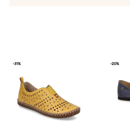
-31%
-20%