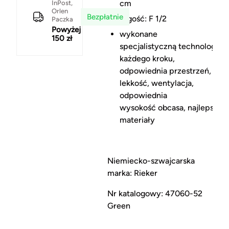
cm
InPost,
Orlen
Bezpłatnie
tęgość: F 1/2
Paczka
Powyżej
wykonane
150 zł
specjalistyczną technologią A
każdego kroku,
odpowiednia przestrzeń,
lekkość, wentylacja,
odpowiednia
wysokość obcasa, najlepsze
materiały
Niemiecko-szwajcarska
marka: Rieker
Nr katalogowy: 47060-52
Green