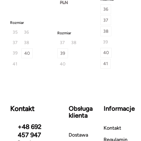
PLN
36
37
Rozmiar
38
35
36
Rozmiar
39
37
38
37
38
40
39
40
39
41
41
40
Kontakt
Obsługa
Informacje
klienta
+48 692
Kontakt
457 947
Dostawa
Regulamin