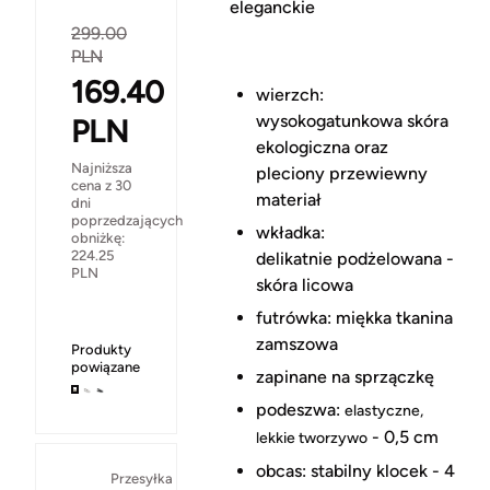
eleganckie
299.00
PLN
169.40
wierzch:
wysokogatunkowa skóra
PLN
ekologiczna oraz
Najniższa
pleciony przewiewny
cena z 30
materiał
dni
poprzedzających
wkładka:
obniżkę:
224.25
delikatnie podżelowana - eko
PLN
skóra licowa
futrówka: miękka tkanina
zamszowa
Produkty
powiązane
zapinane na sprzączkę
podeszwa:
elastyczne,
- 0,5 cm
lekkie tworzywo
obcas: stabilny klocek - 4
Przesyłka