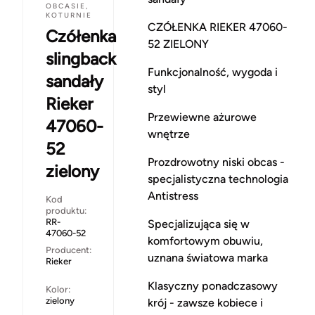
OBCASIE,
KOTURNIE
CZÓŁENKA RIEKER 47060-
Czółenka
52 ZIELONY
slingback
Funkcjonalność, wygoda i
sandały
styl
Rieker
Przewiewne ażurowe
47060-
wnętrze
52
Prozdrowotny niski obcas -
zielony
specjalistyczna technologia
Antistress
Kod
produktu:
RR-
Specjalizująca się w
47060-52
komfortowym obuwiu,
Producent:
uznana światowa marka
Rieker
Klasyczny ponadczasowy
Kolor:
zielony
krój - zawsze kobiece i