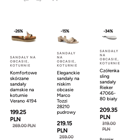
-26%
-15%
-34%
SANDAŁY
SANDAŁY
NA
SANDAŁY NA
NA
OBCASIE,
OBCASIE,
OBCASIE,
KOTURNIE
KOTURNIE
KOTURNIE
Czółenka
Komfortowe
Eleganckie
sling
skórzane
sandały na
sandały
sandały
niskim
Rieker
damskie na
obcasie
47066-
koturnie
Marco
80 biały
Verano 4194
Tozzi
28210
209.35
199.25
pudrowy
PLN
PLN
219.15
319.00
269.00 PLN
PLN
PLN
259.00
Rozmiar