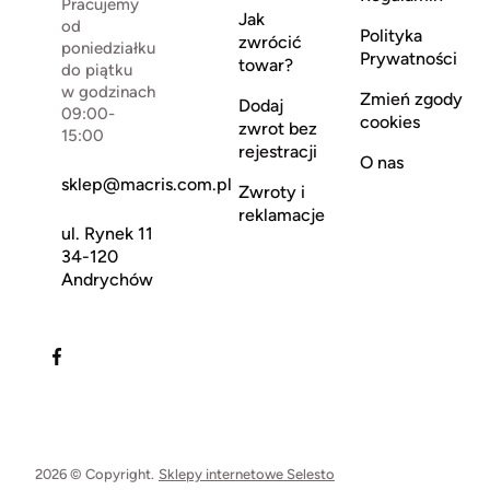
Pracujemy
Jak
od
Polityka
zwrócić
poniedziałku
Prywatności
towar?
do piątku
w godzinach
Zmień zgody
Dodaj
09:00-
cookies
zwrot bez
15:00
rejestracji
O nas
sklep@macris.com.pl
Zwroty i
reklamacje
ul. Rynek 11
34-120
Andrychów
2026 © Copyright.
Sklepy internetowe Selesto