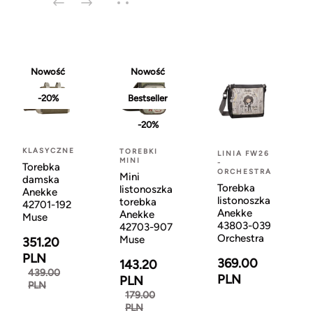
Nowość
Nowość
-20%
Bestseller
-20%
KLASYCZNE
TOREBKI
LINIA FW26
MINI
-
Torebka
ORCHESTRA
Mini
damska
Torebka
listonoszka
Anekke
listonoszka
torebka
42701-192
Anekke
Anekke
Muse
43803-039
42703-907
Orchestra
Muse
351.20
PLN
369.00
143.20
439.00
PLN
PLN
PLN
179.00
PLN