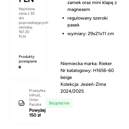
zamek oraz mini klapę z
Najniższa
magnesem
cena z 30
regulowany szeroki
dni
poprzedzających
pasek
obniżkę:
167.20
wymiary: 29x21x11 cm
PLN
Produkty
powiązane
Niemiecka marka: Rieker
Nr katalogowy: H1656-60
beige
Kolekcja: Jesień-Zima
Przesyłka
2024/2025
InPost,
Orlen
Bezpłatnie
Paczka
Powyżej
150 zł