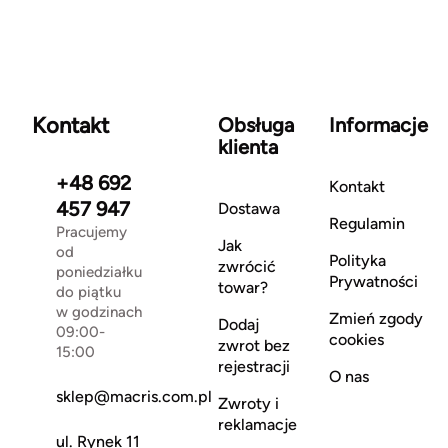
Kontakt
Obsługa
Informacje
klienta
+48 692
Kontakt
457 947
Dostawa
Regulamin
Pracujemy
Jak
od
Polityka
zwrócić
poniedziałku
Prywatności
towar?
do piątku
w godzinach
Zmień zgody
Dodaj
09:00-
cookies
zwrot bez
15:00
rejestracji
O nas
sklep@macris.com.pl
Zwroty i
reklamacje
ul. Rynek 11