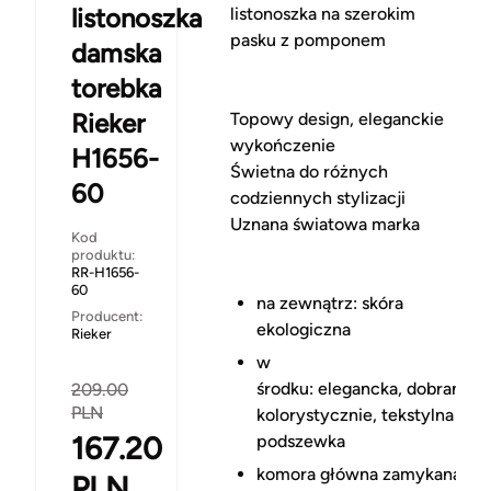
listonoszka
listonoszka na szerokim
pasku z pomponem
damska
torebka
Rieker
Topowy design, eleganckie
wykończenie
H1656-
Świetna do różnych
60
codziennych stylizacji
Uznana światowa marka
Kod
produktu:
RR-H1656-
60
na zewnątrz: skóra
Producent:
ekologiczna
Rieker
w
środku: elegancka, dobrana
209.00
PLN
kolorystycznie, tekstylna
167.20
podszewka
komora główna zamykana na
PLN