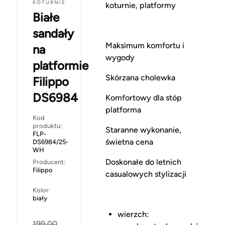
KOTURNIE
koturnie, platformy
Białe
sandały
Maksimum komfortu i
na
wygody
platformie
Skórzana cholewka
Filippo
DS6984
Komfortowy dla stóp
platforma
Kod
produktu:
Staranne wykonanie,
FLP-
świetna cena
DS6984/25-
WH
Doskonałe do letnich
Producent:
Filippo
casualowych stylizacji
Kolor:
biały
wierzch:
199.00