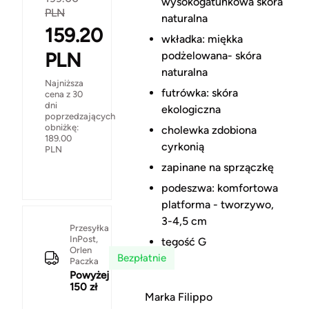
wysokogatunkowa skóra
PLN
naturalna
159.20
wkładka: miękka
PLN
podżelowana- skóra
naturalna
Najniższa
futrówka: skóra
cena z 30
dni
ekologiczna
poprzedzających
obniżkę:
cholewka zdobiona
189.00
cyrkonią
PLN
zapinane na sprzączkę
podeszwa: komfortowa
platforma - tworzywo,
3-4,5 cm
Przesyłka
InPost,
tęgość G
Orlen
Bezpłatnie
Paczka
Powyżej
150 zł
Marka Filippo