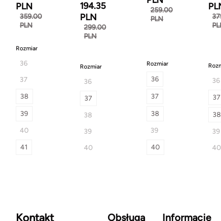
PLN
194.35
PLN
PL
259.00
PLN
359.00
37
PLN
PLN
PL
299.00
PLN
Rozmiar
36
Rozmiar
Rozm
Rozmiar
36
37
36
36
38
37
37
37
39
38
38
38
40
39
39
39
41
40
40
40
Kontakt
Obsługa
Informacje