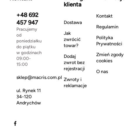
klienta
+48 692
Kontakt
457 947
Dostawa
Regulamin
Pracujemy
Jak
od
Polityka
zwrócić
poniedziałku
Prywatności
towar?
do piątku
w godzinach
Zmień zgody
Dodaj
09:00-
cookies
zwrot bez
15:00
rejestracji
O nas
sklep@macris.com.pl
Zwroty i
reklamacje
ul. Rynek 11
34-120
Andrychów