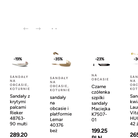
-19%
-35%
-23%
-
NA
SANDAŁY
SAN
SANDAŁY
OBCASIE
NA
NA
NA
OBCASIE,
OBC
Czarne
OBCASIE,
KOTURNIE
KOT
KOTURNIE
czółenka
Sandały z
San
sandały
szpilki
krytymi
kwi
na
sandały
palcami
Lau
obcasie i
Maciejka
Rieker
Vit
platformie
K7507-
48763-
HU
Lemar
01
90 multi
42 
40376
199.25
beż
289.20
26