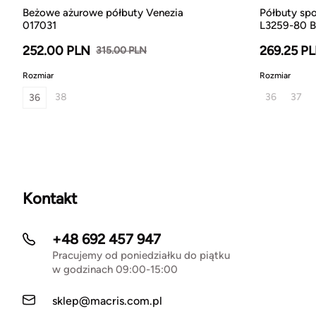
Beżowe ażurowe półbuty Venezia
Półbuty spo
017031
L3259-80 B
252.00 PLN
269.25 P
315.00 PLN
Rozmiar
Rozmiar
38
36
37
36
Kontakt
+48 692 457 947
Pracujemy od poniedziałku do piątku
w godzinach 09:00-15:00
sklep@macris.com.pl