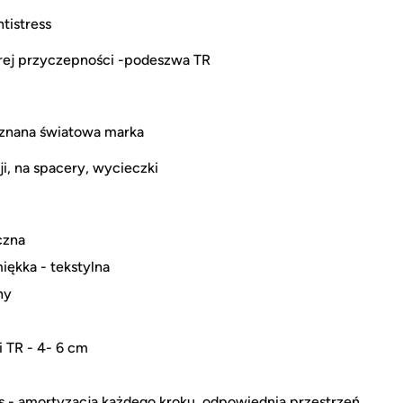
tistress
brej przyczepności -podeszwa TR
uznana światowa marka
i, na spacery, wycieczki
czna
iękka - tekstylna
ny
 TR - 4- 6 cm
s - amortyzacja każdego kroku, odpowiednia przestrzeń,