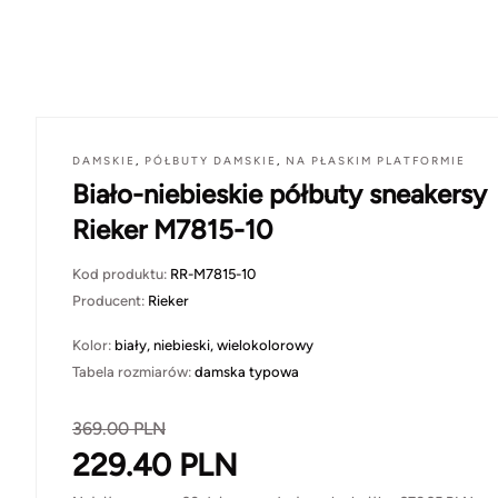
DAMSKIE
,
PÓŁBUTY DAMSKIE
,
NA PŁASKIM PLATFORMIE
Biało-niebieskie półbuty sneakersy
Rieker M7815-10
Kod produktu:
RR-M7815-10
Producent:
Rieker
Kolor:
biały, niebieski, wielokolorowy
Tabela rozmiarów:
damska typowa
369.00
PLN
229.40
PLN