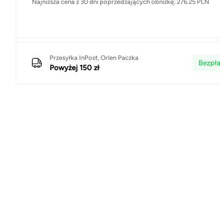
Najniższa cena z 30 dni poprzedzających obniżkę:
276.25
PLN
Przesyłka InPost, Orlen Paczka
Bezpła
Powyżej 150 zł