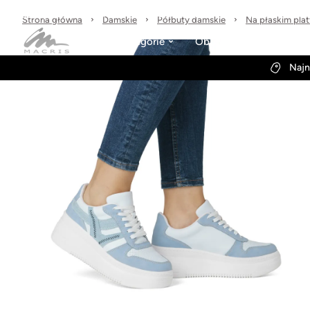
Sprawdzone marki
30 dni na zwrot
Wysyłka w 24h
Strona główna
Damskie
Półbuty damskie
Na płaskim pla
Kategorie
Obuwie-Wiosna26
Najn