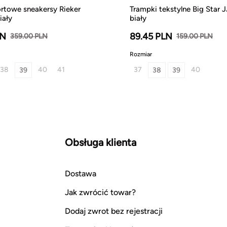
rtowe sneakersy Rieker
Trampki tekstylne Big Star
iały
biały
LN
89.45 PLN
359.00 PLN
159.00 PLN
Rozmiar
38
40
41
37
40
39
38
39
Obsługa klienta
Dostawa
Jak zwrócić towar?
Dodaj zwrot bez rejestracji