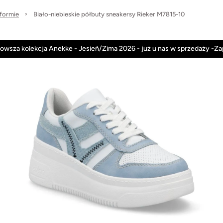
tformie
Biało-niebieskie półbuty sneakersy Rieker M7815-10
Anekke
Rieker
Nowości
Promocje
owsza kolekcja Anekke - Jesień/Zima 2026 - już u nas w sprzedaży -Z