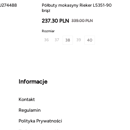
 JJ274488
Półbuty mokasyny Rieker L5351-90
brąz
237.30 PLN
339.00 PLN
Rozmiar
36
37
39
38
40
Informacje
Kontakt
Regulamin
Polityka Prywatności