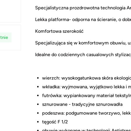
Specjalistyczna prozdrowotna technologia An
Lekka platforma- odporna na ścieranie, o do
Komfortowa szerokość
tnie
Specjalizująca się w komfortowym obuwiu, 
Idealne do codziennych casualowych stylizacj
wierzch: wysokogatunkowa skóra ekologi
wkładka: wyjmowana, wyjątkowo lekka i m
futrówka: wypiankowany materiał tekstyl
sznurowane - tradycyjne sznurowadła
podeszwa: podgumowane tworzywo, lekki
tęgość F 1/2
obuwie wykonane w technologii Antistres