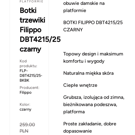
PLATFORMIE
obuwie damskie na
Botki
platformie
trzewiki
BOTKI FILIPPO DBT4215/25
Filippo
CZARNY
DBT4215/25
czarny
Topowy design i maksimum
komfortu i wygody
Kod
produktu:
FLP-
Naturalna miękka skóra
DBT4215/25-
BKBK
Ciepłe wnętrze
Producent:
Filippo
Grubsza, izolująca od zimna,
bieżnikowana podeszwa,
Kolor:
czarny
platforma
Proste zakładanie, dobre
259.00
dopasowanie
PLN