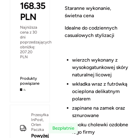
168.35
Staranne wykonanie,
PLN
świetna cena
Idealne do codziennych
Najniższa
cena z 30
casualowych stylizacji
dni
poprzedzających
obniżkę:
207.20
PLN
wierzch wykonany z
wysokogatunkowej skóry
naturalnej licowej
Produkty
wkładka wraz z futrówką
powiązane
ocieplona delikatnym
polarem
zapinane na zamek oraz
Przesyłka
sznurowane
InPost,
z boku cholewki ozdobne
Orlen
Bezpłatnie
Paczka
logo firmy
Powyżej