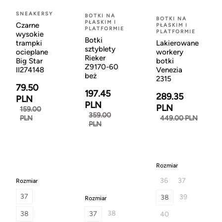
SNEAKERSY
BOTKI NA
BOTKI NA
PŁASKIM I
Czarne
PŁASKIM I
PLATFORMIE
PLATFORMIE
wysokie
Botki
Lakierowane
trampki
sztyblety
workery
ocieplane
Rieker
botki
Big Star
Z9170-60
Venezia
II274148
beż
2315
79.50
197.45
289.35
PLN
PLN
PLN
159.00
359.00
449.00 PLN
PLN
PLN
Rozmiar
36
37
Rozmiar
37
39
38
Rozmiar
38
38
37
40