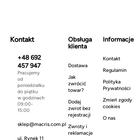
Kontakt
Obsługa
Informacje
klienta
+48 692
Kontakt
457 947
Dostawa
Regulamin
Pracujemy
Jak
od
Polityka
zwrócić
poniedziałku
Prywatności
towar?
do piątku
w godzinach
Zmień zgody
Dodaj
09:00-
cookies
zwrot bez
15:00
rejestracji
O nas
sklep@macris.com.pl
Zwroty i
reklamacje
ul. Rynek 11