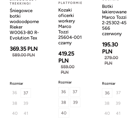
PLATFORMIE
TREKKINGI
Botki
Kozaki
Śniegowce
lakierowane
oficerki
botki
Marco Tozzi
workery
wodoodporne
2-25302-45
Marco
Rieker
566
Tozzi
W0063-80 R-
czerwony
25604-001
Evolution Tex
czarny
195.30
369.35 PLN
PLN
419.25
589.00 PLN
279.00
PLN
PLN
559.00
PLN
Rozmiar
Rozmiar
Rozmiar
36
37
36
37
37
36
38
39
38
39
38
39
40
40
41
40
41