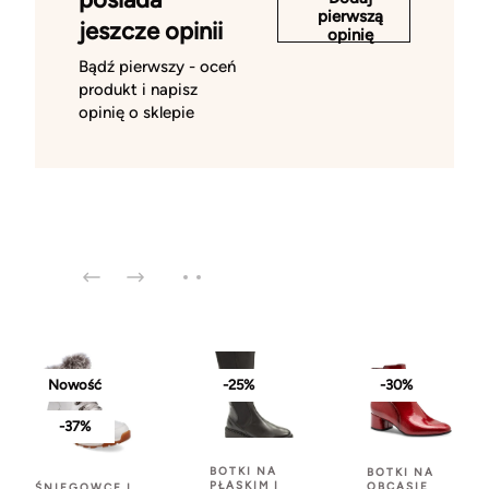
pierwszą
jeszcze opinii
opinię
Bądź pierwszy - oceń
produkt i napisz
opinię o sklepie
Nowość
-25%
-30%
-37%
BOTKI NA
BOTKI NA
PŁASKIM I
OBCASIE
ŚNIEGOWCE I