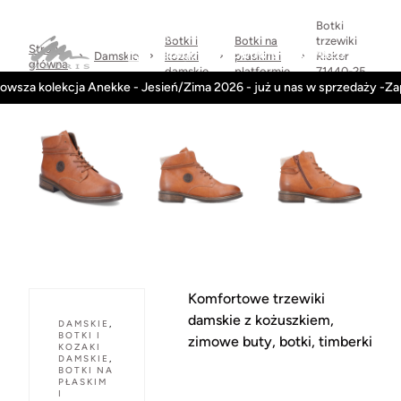
Sprawdzone
dni
Wysyłka
Kontakt
Regulamin
marki
na
w 24h
Botki
zwrot
Botki i
Botki na
trzewiki
Strona
Kategorie
Obuwie-Wiosna26
Damskie
kozaki
płaskim i
Rieker
główna
damskie
platformie
71440-25
owsza kolekcja Anekke - Jesień/Zima 2026 - już u nas w sprzedaży -Z
brąz
Komfortowe trzewiki
damskie z kożuszkiem,
DAMSKIE
,
BOTKI I
zimowe buty, botki, timberki
KOZAKI
DAMSKIE
,
BOTKI NA
PŁASKIM
I