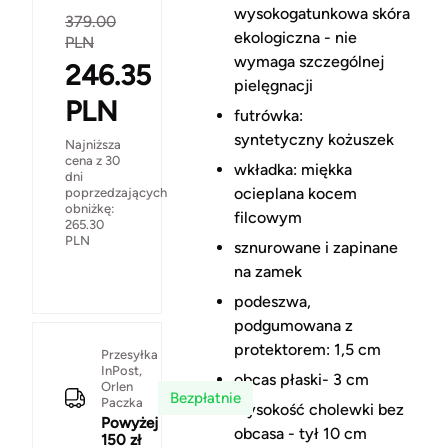
wysokogatunkowa skóra
379.00
ekologiczna - nie
PLN
wymaga szczególnej
246.35
pielęgnacji
PLN
futrówka:
syntetyczny kożuszek
Najniższa
cena z 30
wkładka: miękka
dni
ocieplana kocem
poprzedzających
obniżkę:
filcowym
265.30
PLN
sznurowane i zapinane
na zamek
podeszwa,
podgumowana z
protektorem: 1,5 cm
Przesyłka
InPost,
obcas płaski- 3 cm
Orlen
Bezpłatnie
Paczka
wysokość cholewki bez
Powyżej
obcasa - tył 10 cm
150 zł