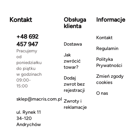
Kontakt
Obsługa
Informacje
klienta
+48 692
Kontakt
457 947
Dostawa
Regulamin
Pracujemy
Jak
od
Polityka
zwrócić
poniedziałku
Prywatności
towar?
do piątku
w godzinach
Zmień zgody
Dodaj
09:00-
cookies
zwrot bez
15:00
rejestracji
O nas
sklep@macris.com.pl
Zwroty i
reklamacje
ul. Rynek 11
34-120
Andrychów