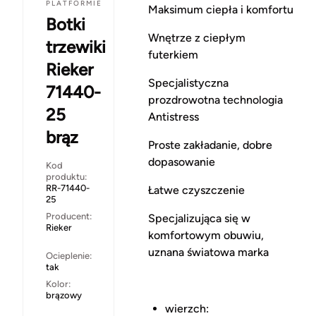
PLATFORMIE
Maksimum ciepła i komfortu
Botki
Wnętrze z ciepłym
trzewiki
futerkiem
Rieker
Specjalistyczna
71440-
prozdrowotna technologia
25
Antistress
brąz
Proste zakładanie, dobre
dopasowanie
Kod
produktu:
RR-71440-
Łatwe czyszczenie
25
Producent:
Specjalizująca się w
Rieker
komfortowym obuwiu,
uznana światowa marka
Ocieplenie:
tak
Kolor:
brązowy
wierzch: