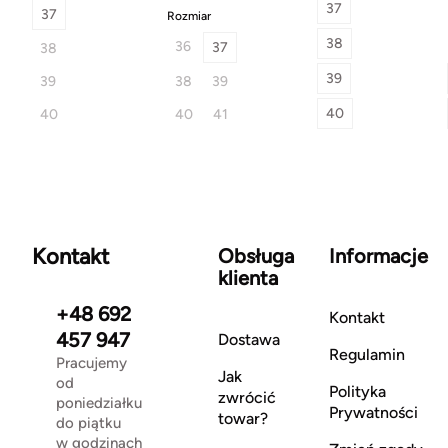
37
37
Rozmiar
38
36
37
38
39
39
38
39
40
40
40
41
Kontakt
Obsługa
Informacje
klienta
+48 692
Kontakt
457 947
Dostawa
Regulamin
Pracujemy
Jak
od
Polityka
zwrócić
poniedziałku
Prywatności
towar?
do piątku
w godzinach