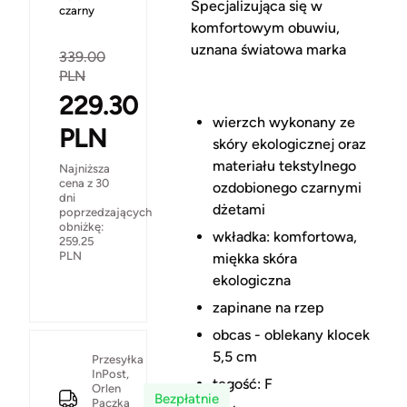
Specjalizująca się w
czarny
komfortowym obuwiu,
uznana światowa marka
339.00
PLN
229.30
wierzch wykonany ze
PLN
skóry ekologicznej oraz
materiału tekstylnego
Najniższa
cena z 30
ozdobionego czarnymi
dni
dżetami
poprzedzających
obniżkę:
wkładka: komfortowa,
259.25
PLN
miękka skóra
ekologiczna
zapinane na rzep
obcas - oblekany klocek
5,5 cm
Przesyłka
InPost,
tęgość: F
Orlen
Bezpłatnie
Paczka