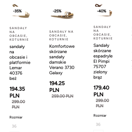
-35%
-25%
-40%
SANDAŁY
SANDAŁY
NA
SANDAŁY NA
NA
OBCASIE,
OBCASIE,
OBCASIE,
KOTURNIE
KOTURNIE
KOTURNIE
Sandały
Komfortowe
sandały
skórzane
skórzane
na
espadryle
sandały
obcasie i
El Pimpi
damskie
platformie
75707
Verano 3730
Lemar
zielony
Galaxy
40376
brąz
beż
194.25
179.40
194.35
PLN
PLN
PLN
259.00 PLN
299.00
299.00
PLN
PLN
Rozmiar
Rozmiar
36
36