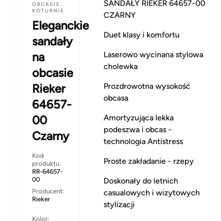
SANDAŁY RIEKER 64657-00
OBCASIE,
KOTURNIE
CZARNY
Eleganckie
Duet klasy i komfortu
sandały
na
Laserowo wycinana stylowa
cholewka
obcasie
Rieker
Prozdrowotna wysokość
obcasa
64657-
00
Amortyzująca lekka
podeszwa i obcas -
Czarny
technologia Antistress
Kod
Proste zakładanie - rzepy
produktu:
RR-64657-
00
Doskonały do letnich
Producent:
casualowych i wizytowych
Rieker
stylizacji
Kolor: