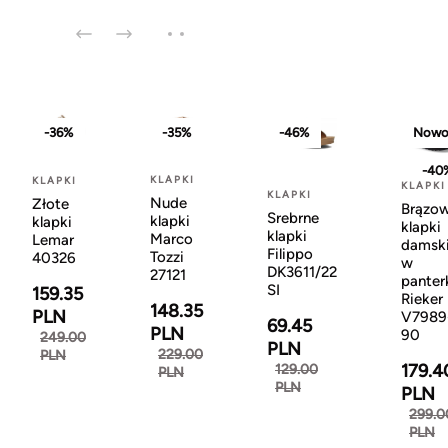
-36%
-35%
-46%
Nowo
-40
KLAPKI
KLAPKI
KLAPKI
KLAPKI
Nude
Złote
Brązo
Srebrne
klapki
klapki
klapki
klapki
Marco
Lemar
damsk
Filippo
Tozzi
40326
w
DK3611/22
27121
panter
SI
159.35
Rieker
148.35
PLN
V7989
69.45
PLN
90
249.00
PLN
229.00
PLN
179.4
129.00
PLN
PLN
PLN
299.0
PLN