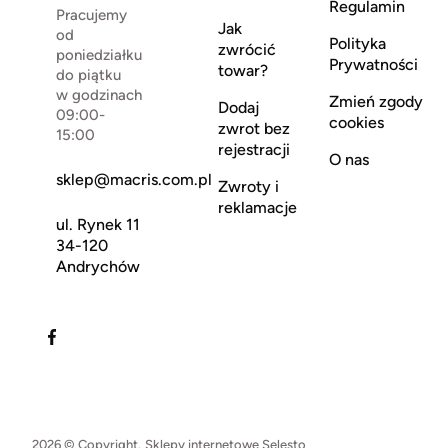
Regulamin
Pracujemy
Jak
od
Polityka
zwrócić
poniedziałku
Prywatności
towar?
do piątku
w godzinach
Zmień zgody
Dodaj
09:00-
cookies
zwrot bez
15:00
rejestracji
O nas
sklep@macris.com.pl
Zwroty i
reklamacje
ul. Rynek 11
34-120
Andrychów
2026 © Copyright.
Sklepy internetowe Selesto