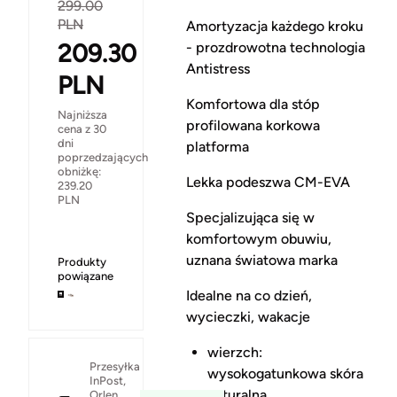
299.00
PLN
Amortyzacja każdego kroku
209.30
- prozdrowotna technologia
Antistress
PLN
Komfortowa dla stóp
Najniższa
profilowana korkowa
cena z 30
dni
platforma
poprzedzających
obniżkę:
Lekka podeszwa CM-EVA
239.20
PLN
Specjalizująca się w
komfortowym obuwiu,
uznana światowa marka
Produkty
powiązane
Idealne na co dzień,
wycieczki, wakacje
wierzch:
Przesyłka
wysokogatunkowa skóra
InPost,
naturalna
Orlen