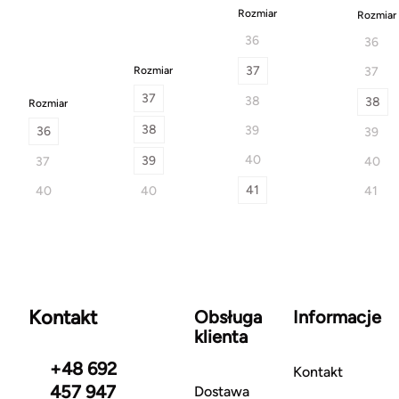
Rozmiar
Rozmiar
36
36
37
Rozmiar
37
37
38
38
Rozmiar
38
39
36
39
40
39
37
40
41
40
40
41
Kontakt
Obsługa
Informacje
klienta
+48 692
Kontakt
457 947
Dostawa