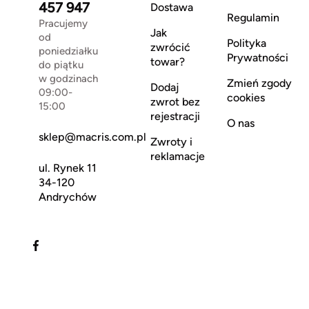
457 947
Dostawa
Regulamin
Pracujemy
Jak
od
Polityka
zwrócić
poniedziałku
Prywatności
towar?
do piątku
w godzinach
Zmień zgody
Dodaj
09:00-
cookies
zwrot bez
15:00
rejestracji
O nas
sklep@macris.com.pl
Zwroty i
reklamacje
ul. Rynek 11
34-120
Andrychów