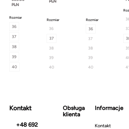
PLN
PLN
Roz
Rozmiar
3
Rozmiar
Rozmiar
36
36
3
36
37
37
3
37
38
38
38
3
39
39
39
4
40
40
40
4
Kontakt
Obsługa
Informacje
klienta
+48 692
Kontakt