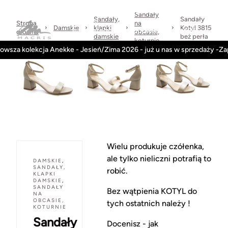
Sprawdzone
dni
Wysyłka
Kontakt
Regulamin
marki
na
w 24h
Sandały
Sandały,
Sandały
zwrot
Strona
na
Damskie
klapki
Kotyl 3815
Kategorie
Obuwie-Wiosna26
główna
obcasie,
damskie
beż perła
koturnie
owsza kolekcja Anekke - Jesień/Zima 2026 - już u nas w sprzedaży -Z
Wielu produkuje czółenka,
ale tylko nieliczni potrafią to
DAMSKIE
,
SANDAŁY,
robić.
KLAPKI
DAMSKIE
,
SANDAŁY
Bez wątpienia KOTYL do
NA
OBCASIE,
tych ostatnich należy !
KOTURNIE
Sandały
Docenisz - jak