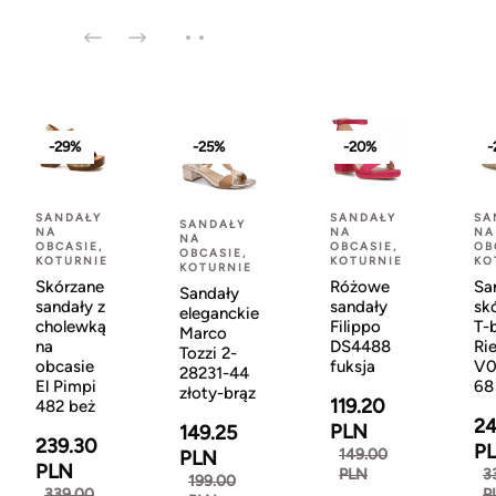
-29%
-25%
-20%
-
SANDAŁY
SANDAŁY
SA
SANDAŁY
NA
NA
NA
NA
OBCASIE,
OBCASIE,
OB
OBCASIE,
KOTURNIE
KOTURNIE
KO
KOTURNIE
Skórzane
Różowe
Sa
Sandały
sandały z
sandały
sk
eleganckie
cholewką
Filippo
T-
Marco
na
DS4488
Ri
Tozzi 2-
obcasie
fuksja
V0
28231-44
El Pimpi
68
złoty-brąz
119.20
482 beż
24
PLN
149.25
239.30
P
149.00
PLN
PLN
PLN
3
199.00
339.00
P