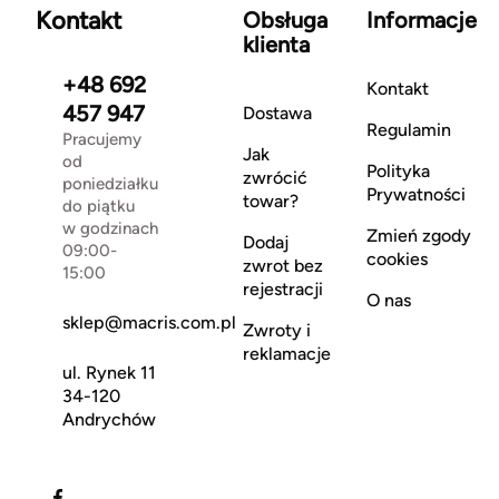
Kontakt
Obsługa
Informacje
klienta
+48 692
Kontakt
457 947
Dostawa
Regulamin
Pracujemy
Jak
od
Polityka
zwrócić
poniedziałku
Prywatności
towar?
do piątku
w godzinach
Zmień zgody
Dodaj
09:00-
cookies
zwrot bez
15:00
rejestracji
O nas
sklep@macris.com.pl
Zwroty i
reklamacje
ul. Rynek 11
34-120
Andrychów