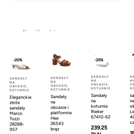
-20%
-25%
SANDAŁY
S
SANDAŁY
SANDAŁY
NA
N
NA
NA
OBCASIE,
O
OBCASIE,
OBCASIE,
KOTURNIE
K
KOTURNIE
KOTURNIE
Sandały
s
Sandały
Eleganckie
na
n
na
złote
koturnie
o
obcasie i
sandały
Rieker
L
platformie
Marco
67410-62
4
Hee
Tozzi
c
26543
28288-
239.25
brąz
957
1