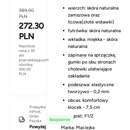
wierzch: skóra naturalna
389.00
zamszowa oraz
PLN
licowa(złote wstawki)
272.30
futrówka: skóra naturalna
PLN
wkładka: miękka - skóra
naturalna
Najniższa
cena z 30
zapinane na sprzączkę,
dni
poprzedzających
gumki po obu stronach
obniżkę:
cholewki ułatwiające
500.00
PLN
zakładanie
podeszwa: elastyczne
tworzywo - 0,2 mm
obcas: komfortowy
klocek - 7,5 cm
Przesyłka
InPost,
tęgość: F1/2
Orlen
Bezpłatnie
Paczka
Powyżej
Marka: Maciejka