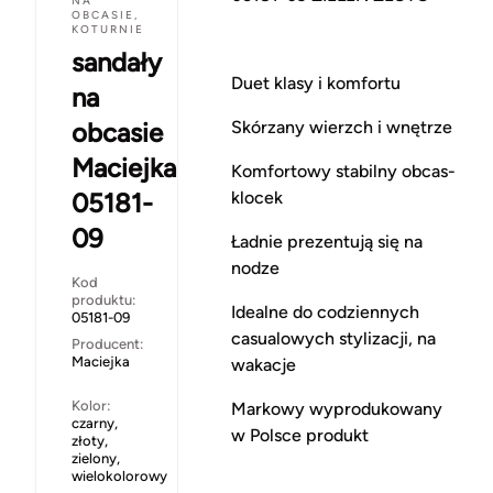
NA
OBCASIE,
KOTURNIE
sandały
Duet klasy i komfortu
na
obcasie
Skórzany wierzch i wnętrze
Maciejka
Komfortowy stabilny obcas-
05181-
klocek
09
Ładnie prezentują się na
nodze
Kod
produktu:
Idealne do codziennych
05181-09
casualowych stylizacji, na
Producent:
Maciejka
wakacje
Kolor:
Markowy wyprodukowany
czarny,
w Polsce produkt
złoty,
zielony,
wielokolorowy